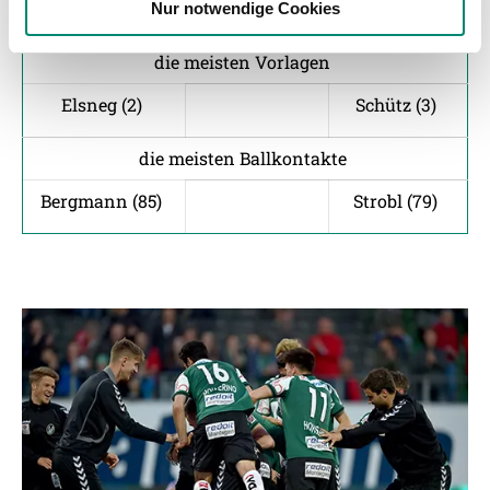
Fröschl (6)
Sulimani (5)
Nur notwendige Cookies
haben oder die sie im Rahmen Ihrer Nutzung der Dienste
gesammelt haben.
die meisten Vorlagen
Elsneg (2)
Schütz (3)
Weitere Details, insbesondere zu Speicherdauer und
Empfänger entnehmen Sie unserer
die meisten Ballkontakte
Datenschutzerklärung
.
Bergmann (85)
Strobl (79)