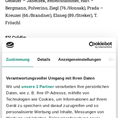
Gebauer – Janeczek, Reifeltshammer, Hart –
Bergmann, Polverino, Ziegl (76./Honsak), Prada –
Kreuzer (66./Brandner), Elsneg (89./Streker), T.
Fröschl
SV Grödig:
Swete – Itter, Strauss, Strobl, Pichler (46./Maak) –
Kerschbaum (70./Derflinger), Brauer, Rasner – Schütz,
B. Sulimani, Ofosu (55./R. Wallner)
Zustimmung
Details
Anzeigeneinstellungen
Über
TORe:
Verantwortungsvoller Umgang mit Ihren Daten
1:0 Elsneg (23.)
Wir und
unsere 1 Partner
verarbeiten Ihre persönlichen
2:0 T. Fröschl (67.)
Daten, wie z. B. Ihre IP-Adresse, mithilfe von
Technologien wie Cookies, um Informationen auf Ihrem
GELBE KARTEN:
Gerät zu speichern und darauf zuzugreifen und so
Fröschl bzw. Strobl, Swete, Brauer, Maak
personalisierte Werbung und Inhalte, Messungen von