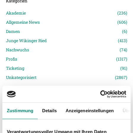
Kategorien
Akademie
(236)
Allgemeine News
(606)
Damen
(6)
Junge Wikinger Ried
(413)
Nachwuchs
(74)
Profis
(1317)
Ticketing
(91)
Unkategorisiert
(2867)
Zustimmung
Details
Anzeigeneinstellungen
Über
Verantwortungsvoller Umgang mit Ihren Daten