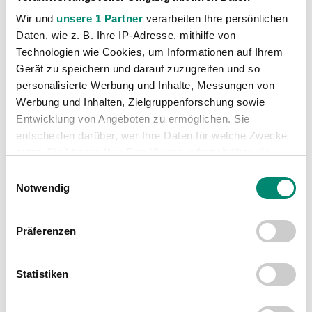
VORIGER NEWSEINTRAG
NÄCHSTER NEWSEINTRAG
Es müssen Punkte her
„Die Stimmung im Verein ist positiv“
Wir und
unsere 1 Partner
verarbeiten Ihre persönlichen
Daten, wie z. B. Ihre IP-Adresse, mithilfe von
Technologien wie Cookies, um Informationen auf Ihrem
Gerät zu speichern und darauf zuzugreifen und so
personalisierte Werbung und Inhalte, Messungen von
Werbung und Inhalten, Zielgruppenforschung sowie
Entwicklung von Angeboten zu ermöglichen. Sie
WEITERE NEWS
entscheiden darüber, wer Ihre Daten für welche Zwecke
nutzt. Sie können Ihre Einwilligung jederzeit über die
Cookie-Erklärung oder durch Klicken auf das Privacy
Einwilligungsauswahl
Trigger Symbol ändern oder widerrufen
Notwendig
Erfahren Sie mehr darüber, wie Ihre persönlichen Daten
Präferenzen
verarbeitet werden, und legen Sie Ihre Präferenzen im
Abschnitt Einzelheiten
fest.
Statistiken
Wir verwenden Cookies, um Inhalte und Anzeigen zu
personalisieren, Funktionen für soziale Medien anbieten