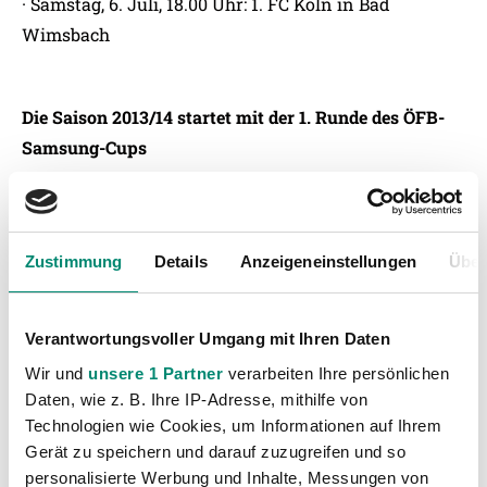
· Samstag, 6. Juli, 18.00 Uhr: 1. FC Köln in Bad
Wimsbach
Die Saison 2013/14 startet mit der 1. Runde des ÖFB-
Samsung-Cups
· Freitag, 12./Samstag, 13. Juli: 1. Runde ÖFB-
Samsung-Cup (Auslosung am 1. Juli)
· Freitag, 20./Samstag, 21. Juli: 1. Runde tipp3-
Zustimmung
Details
Anzeigeneinstellungen
Über
Bundesliga
Verantwortungsvoller Umgang mit Ihren Daten
Wir und
unsere 1 Partner
verarbeiten Ihre persönlichen
Daten, wie z. B. Ihre IP-Adresse, mithilfe von
Technologien wie Cookies, um Informationen auf Ihrem
Gerät zu speichern und darauf zuzugreifen und so
personalisierte Werbung und Inhalte, Messungen von