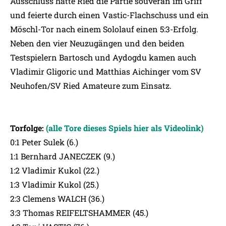
Ausschluss hatte Ried die Partie souverän im Griff
und feierte durch einen Vastic-Flachschuss und ein
Möschl-Tor nach einem Sololauf einen 5:3-Erfolg.
Neben den vier Neuzugängen und den beiden
Testspielern Bartosch und Aydogdu kamen auch
Vladimir Gligoric und Matthias Aichinger vom SV
Neuhofen/SV Ried Amateure zum Einsatz.
Torfolge:
(alle Tore dieses Spiels hier als Videolink)
0:1 Peter Sulek (6.)
1:1 Bernhard JANECZEK (9.)
1:2 Vladimir Kukol (22.)
1:3 Vladimir Kukol (25.)
2:3 Clemens WALCH (36.)
3:3 Thomas REIFELTSHAMMER (45.)