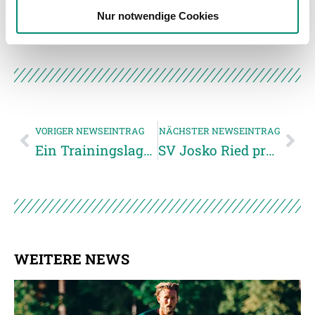
Nur notwendige Cookies
haben oder die sie im Rahmen Ihrer Nutzung der Dienste
gesammelt haben.
Weitere Details, insbesondere zu Speicherdauer und
Empfänger entnehmen Sie unserer
Datenschutzerklärung
.
VORIGER NEWSEINTRAG
NÄCHSTER NEWSEINTRAG
Ein Trainingslager mit hohem Wohlfühlfaktor
SV Josko Ried präsentiert Neuzugänge
WEITERE NEWS