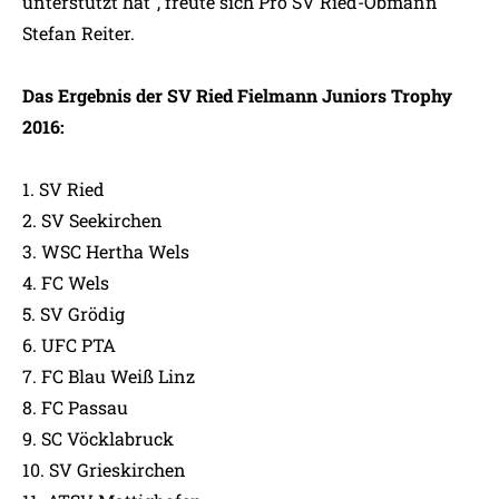
unterstützt hat“, freute sich Pro SV Ried-Obmann
Stefan Reiter.
Das Ergebnis der SV Ried Fielmann Juniors Trophy
2016:
1.
SV Ried
2.
SV Seekirchen
3.
WSC Hertha Wels
4.
FC Wels
5.
SV Grödig
6.
UFC PTA
7.
FC Blau Weiß Linz
8.
FC Passau
9.
SC Vöcklabruck
10.
SV Grieskirchen