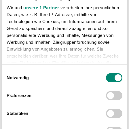
Kategorien
Wir und
unsere 1 Partner
verarbeiten Ihre persönlichen
Akademie
(236)
Daten, wie z. B. Ihre IP-Adresse, mithilfe von
Allgemeine News
(606)
Technologien wie Cookies, um Informationen auf Ihrem
Gerät zu speichern und darauf zuzugreifen und so
Damen
(6)
personalisierte Werbung und Inhalte, Messungen von
Junge Wikinger Ried
(413)
Werbung und Inhalten, Zielgruppenforschung sowie
Nachwuchs
(74)
Entwicklung von Angeboten zu ermöglichen. Sie
entscheiden darüber, wer Ihre Daten für welche Zwecke
Profis
(1316)
nutzt. Sie können Ihre Einwilligung jederzeit über die
Ticketing
(91)
Cookie-Erklärung oder durch Klicken auf das Privacy
Einwilligungsauswahl
Unkategorisiert
(2867)
Trigger Symbol ändern oder widerrufen
Notwendig
Erfahren Sie mehr darüber, wie Ihre persönlichen Daten
Präferenzen
verarbeitet werden, und legen Sie Ihre Präferenzen im
Abschnitt Einzelheiten
fest.
Statistiken
Wir verwenden Cookies, um Inhalte und Anzeigen zu
personalisieren, Funktionen für soziale Medien anbieten