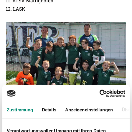
11.
ATSV Mattighofen
12.
LASK
Zustimmung
Details
Anzeigeneinstellungen
Über
Verantwortungsvoller Umgang mit Ihren Daten