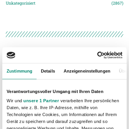
Unkategorisiert
(2867)
VORIGER NEWSEINTRAG
NÄCHSTER NEWSEINTRAG
WIKINGER vs. Altacher
Stat-Facts SVR vs. Cashpoint SCR Altach
Zustimmung
Details
Anzeigeneinstellungen
Über
Verantwortungsvoller Umgang mit Ihren Daten
Wir und
unsere 1 Partner
verarbeiten Ihre persönlichen
Daten, wie z. B. Ihre IP-Adresse, mithilfe von
WEITERE NEWS
Technologien wie Cookies, um Informationen auf Ihrem
Gerät zu speichern und darauf zuzugreifen und so
personalisierte Werbung und Inhalte, Messungen von