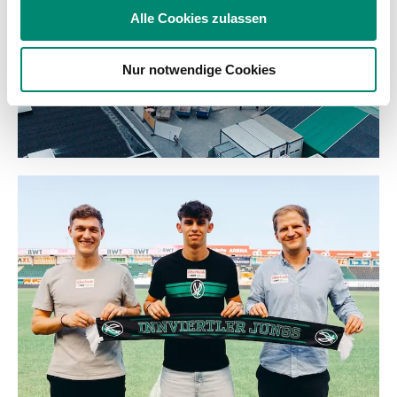
soziale Medien, Werbung und Analysen weiter. Unsere
Alle Cookies zulassen
Partner führen diese Informationen möglicherweise mit
weiteren Daten zusammen, die Sie ihnen bereitgestellt
Nur notwendige Cookies
haben oder die sie im Rahmen Ihrer Nutzung der Dienste
gesammelt haben.
Weitere Details, insbesondere zu Speicherdauer und
Empfänger entnehmen Sie unserer
Datenschutzerklärung
.