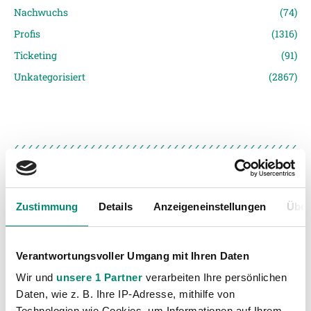
Nachwuchs
(74)
Profis
(1316)
Ticketing
(91)
Unkategorisiert
(2867)
Zustimmung
Details
Anzeigeneinstellungen
Über
VORIGER NEWSEINTRAG
NÄCHSTER NEWSEINTRAG
Wichtiger Punktgewinn gegen Wels
„Es ist jetzt Big-Point-Time“
Verantwortungsvoller Umgang mit Ihren Daten
Wir und
unsere 1 Partner
verarbeiten Ihre persönlichen
Daten, wie z. B. Ihre IP-Adresse, mithilfe von
Technologien wie Cookies, um Informationen auf Ihrem