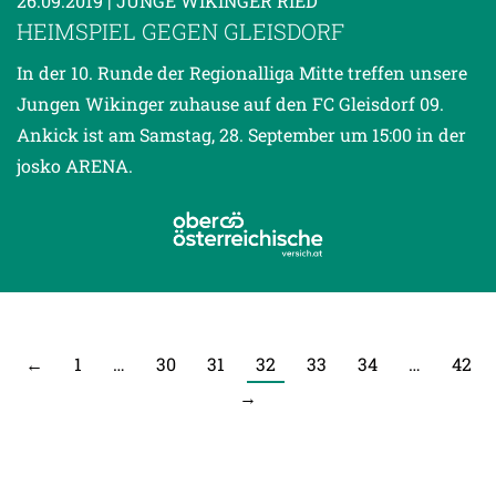
26.09.2019
| JUNGE WIKINGER RIED
HEIMSPIEL GEGEN GLEISDORF
In der 10. Runde der Regionalliga Mitte treffen unsere
Jungen Wikinger zuhause auf den FC Gleisdorf 09.
Ankick ist am Samstag, 28. September um 15:00 in der
josko ARENA.
←
1
…
30
31
32
33
34
…
42
→