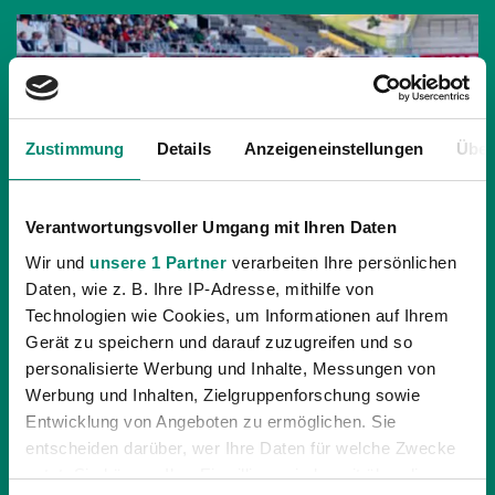
Zustimmung
Details
Anzeigeneinstellungen
Über
Verantwortungsvoller Umgang mit Ihren Daten
Wir und
unsere 1 Partner
verarbeiten Ihre persönlichen
Daten, wie z. B. Ihre IP-Adresse, mithilfe von
Technologien wie Cookies, um Informationen auf Ihrem
Gerät zu speichern und darauf zuzugreifen und so
personalisierte Werbung und Inhalte, Messungen von
12.10.2019
| JUNGE WIKINGER RIED
Werbung und Inhalten, Zielgruppenforschung sowie
4:0 – JUNGE WIKINGER FEIERN KLAREN
Entwicklung von Angeboten zu ermöglichen. Sie
DERBYSIEG ÜBER VÖCKLAMARKT
entscheiden darüber, wer Ihre Daten für welche Zwecke
nutzt. Sie können Ihre Einwilligung jederzeit über die
In der 12. Runde der Regionalliga Mitte besiegten die