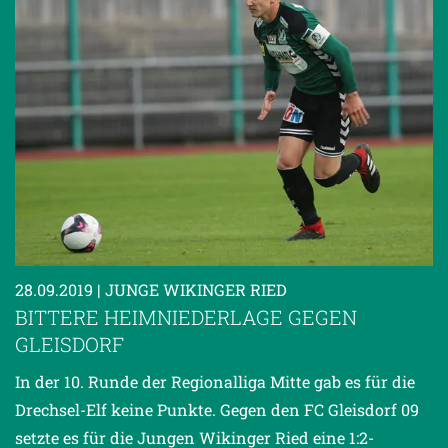
28.09.2019
| JUNGE WIKINGER RIED
BITTERE HEIMNIEDERLAGE GEGEN
GLEISDORF
In der 10. Runde der Regionalliga Mitte gab es für die
Drechsel-Elf keine Punkte. Gegen den FC Gleisdorf 09
setzte es für die Jungen Wikinger Ried eine 1:2-