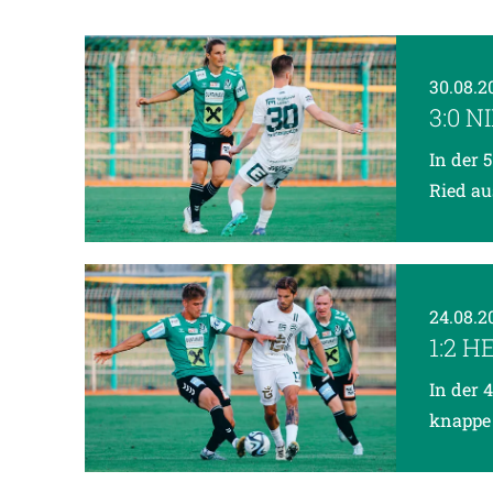
30.08.
3:0 
In der 
Ried au
24.08.
1:2 
In der 
knappe 