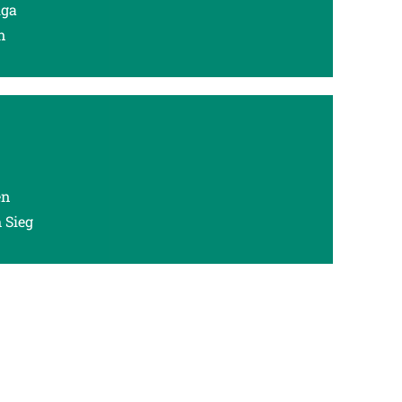
iga
n
en
 Sieg