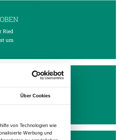
EOBEN
r Ried
ust um
ger
Über Cookies
hilfe von Technologien wie
onalisierte Werbung und