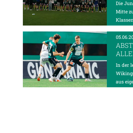
Die Jun
Mitte z
Klassen
05.06.2
ABST
ALLE
In der 
Wikinge
aus eig