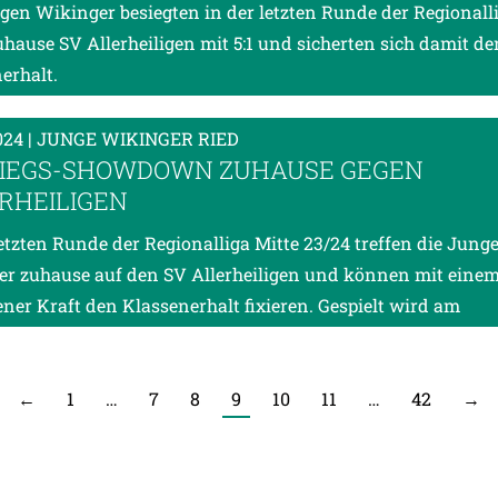
gen Wikinger besiegten in der letzten Runde der Regionall
uhause SV Allerheiligen mit 5:1 und sicherten sich damit de
erhalt.
024
| JUNGE WIKINGER RIED
IEGS-SHOWDOWN ZUHAUSE GEGEN
RHEILIGEN
letzten Runde der Regionalliga Mitte 23/24 treffen die Jung
r zuhause auf den SV Allerheiligen und können mit einem
ener Kraft den Klassenerhalt fixieren. Gespielt wird am
←
1
…
7
8
9
10
11
…
42
→