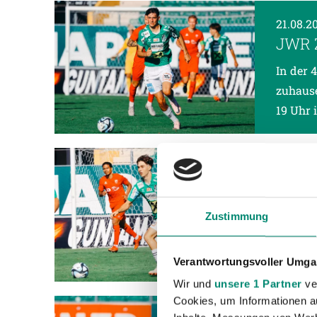
21.08.2
JWR 
In der 
zuhause
19 Uhr 
17.08.2
6:2 
In der 
Zustimmung
auswärt
Steierm
Verantwortungsvoller Umgan
Wir und
unsere 1 Partner
ver
Cookies, um Informationen a