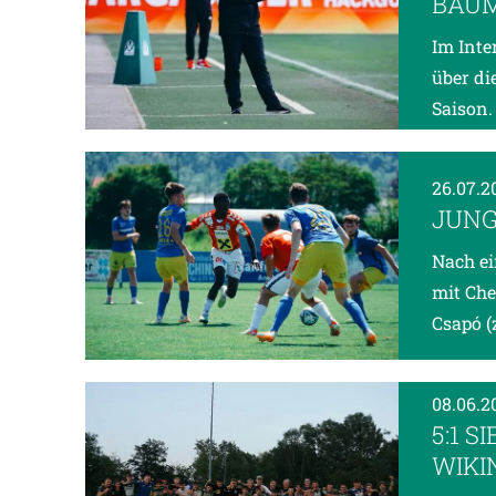
BAUM
Im Inte
über di
Saison.
26.07.
JUNG
Nach ei
mit Che
Csapó (
08.06.
5:1 
WIKI