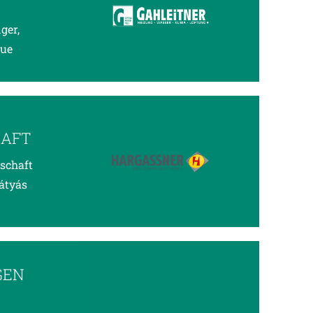
ger,
eue
HAFT
schaft
átyás
GEN