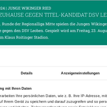
024
| JUNGE WIKINGER RIED
ZUHAUSE GEGEN TITEL-KANDIDAT DSV L
4. Runde der Regionalliga Mitte spielen die Jungen Wikinge
 gegen den DSV Leoben. Gespielt wird am Freitag, 23. Aug
im Klaus Roitinger Stadion.
024
| JUNGE WIKINGER RIED
NIEDERLAGE DER JWR IN ST. ANNA
3. Runde der Regionalliga Mitte mussten die Jungen Wikin
Details
Anzeigeneinstellungen
s in St. Anna die erste Saisonniederlage einstecken. In der
ark verloren die Rieder deutlich mit 6:2.
g mit Ihren Daten
arbeiten Ihre persönlichen Daten, wie z. B. Ihre IP-Adresse, mit
uf Ihrem Gerät zu speichern und darauf zuzugreifen und so pers