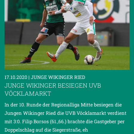
17.10.2020
| JUNGE WIKINGER RIED
JUNGE WIKINGER BESIEGEN UVB
VÖCKLAMARKT
In der 10. Runde der Regionalliga Mitte besiegen die
Jungen Wikinger Ried die UVB Vöcklamarkt verdient
mit 3:0. Filip Borsos (61.,66.) brachte die Gastgeber per
Doppelschlag auf die Siegerstraße, eh