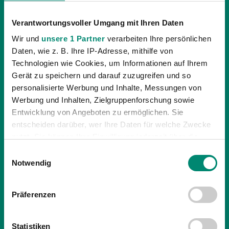
Verantwortungsvoller Umgang mit Ihren Daten
Wir und
unsere 1 Partner
verarbeiten Ihre persönlichen
Daten, wie z. B. Ihre IP-Adresse, mithilfe von
Technologien wie Cookies, um Informationen auf Ihrem
Gerät zu speichern und darauf zuzugreifen und so
personalisierte Werbung und Inhalte, Messungen von
Werbung und Inhalten, Zielgruppenforschung sowie
Entwicklung von Angeboten zu ermöglichen. Sie
10.10.2020
| JUNGE WIKINGER RIED
entscheiden darüber, wer Ihre Daten für welche Zwecke
3:2 – JWR UNTERLIEGEN IN KALSDORF
nutzt. Sie können Ihre Einwilligung jederzeit über die
KNAPP
Cookie-Erklärung oder durch Klicken auf das Privacy
Einwilligungsauswahl
Trigger Symbol ändern oder widerrufen
Notwendig
Nach zuletzt drei ungeschlagenen Spielen mussten
unsere Jungen Wikinger in der 9. Runde der
Erfahren Sie mehr darüber, wie Ihre persönlichen Daten
Regionalliga Mitte eine knappe 3:2 Niederlage beim SC
Präferenzen
verarbeitet werden, und legen Sie Ihre Präferenzen im
Kalsdorf hinnehmen.
Abschnitt Einzelheiten
fest.
Statistiken