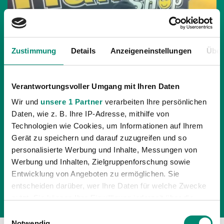
Zustimmung
Details
Anzeigeneinstellungen
Über
Verantwortungsvoller Umgang mit Ihren Daten
Wir und
unsere 1 Partner
verarbeiten Ihre persönlichen
Daten, wie z. B. Ihre IP-Adresse, mithilfe von
19.12.2011
| UNKATEGORISIERT
Technologien wie Cookies, um Informationen auf Ihrem
MAN OF THE MATCH: NACHO
Gerät zu speichern und darauf zuzugreifen und so
personalisierte Werbung und Inhalte, Messungen von
Publikumsliebling Nacho wurde von den Fans zum
Werbung und Inhalten, Zielgruppenforschung sowie
"Man of the Match" gewählt! Der 27-jährige Peter
Entwicklung von Angeboten zu ermöglichen. Sie
Reischl war einer von vielen, der für den Spanier
entscheiden darüber, wer Ihre Daten für welche Zwecke
gevotet hat und freut sich nun über ein neues Ha
nutzt. Sie können Ihre Einwilligung jederzeit über die
Cookie-Erklärung oder durch Klicken auf das Privacy
Einwilligungsauswahl
Trigger Symbol ändern oder widerrufen
Notwendig