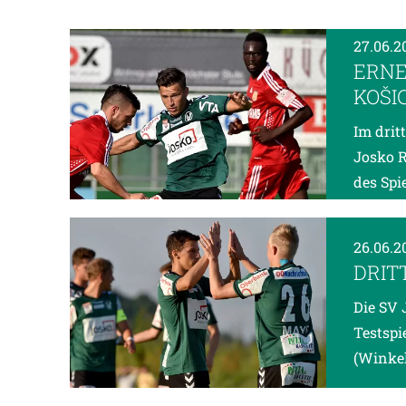
27.06.2
ERNE
KOŠI
Im drit
Josko R
des Spie
26.06.2
DRIT
Die SV 
Testspi
(Winkel