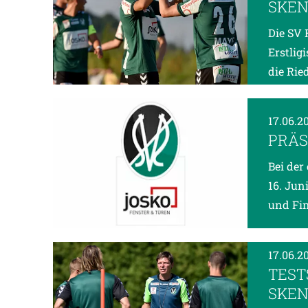
SKEN
Die SV 
Erstlig
die Rie
17.06.2
PRÄS
Bei der
16. Jun
und Fi
17.06.2
TEST
SKEN