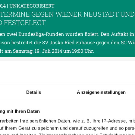
014
| UNKATEGORISIERT
LTERMINE GEGEN WIENER NEUSTADT UND
D FESTGELEGT
ten zwei Bundesliga-Runden wurden fixiert. Den Auftakt in
ison bestreitet die SV Josko Ried zuhause gegen den SC Wi
t am Samstag, 19. Juli 2014 um 19:00 Uhr.
014
| UNKATEGORISIERT
UNENTSCHIEDEN GEGEN TSV BUCHBACH
chluss einer intensiven Trainingswoche trennten sich di
Details
Anzeigeneinstellungen
ied und der deutsche Regionalligist TSV Buchbach in Buc
em 2:2 Unentschieden. Die Rieder-Tore erzielten Palionis (
g mit Ihren Daten
arbeiten Ihre persönlichen Daten, wie z. B. Ihre IP-Adresse, mit
uf Ihrem Gerät zu speichern und darauf zuzugreifen und so pers