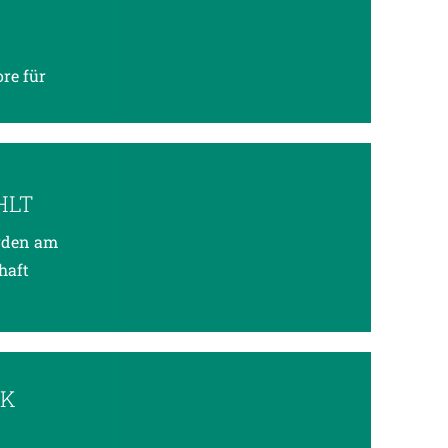
re für
HLT
urden am
haft
IK