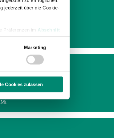
 Angeboten zu ermöglichen.
g jederzeit über die Cookie-
REAM
e, 21.
hre Präferenzen im
Abschnitt
Marketing
 Medien anbieten zu können
hrer Verwendung unserer
 führen diese Informationen
ie im Rahmen Ihrer Nutzung
 Ried am
lle Cookies zulassen
 Mi
enschutzerklärung
.