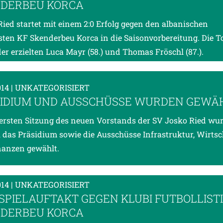
DERBEU KORCA
Ried startet mit einem 2:0 Erfolg gegen den albanischen
isten KF Skenderbeu Korca in die Saisonvorbereitung. Die To
der erzielten Luca Mayr (58.) und Thomas Fröschl (87.).
014
| UNKATEGORISIERT
IDIUM UND AUSSCHÜSSE WURDEN GEWÄ
 ersten Sitzung des neuen Vorstands der SV Josko Ried w
i das Präsidium sowie die Ausschüsse Infrastruktur, Wirtsc
nanzen gewählt.
014
| UNKATEGORISIERT
SPIELAUFTAKT GEGEN KLUBI FUTBOLLIST
DERBEU KORCA