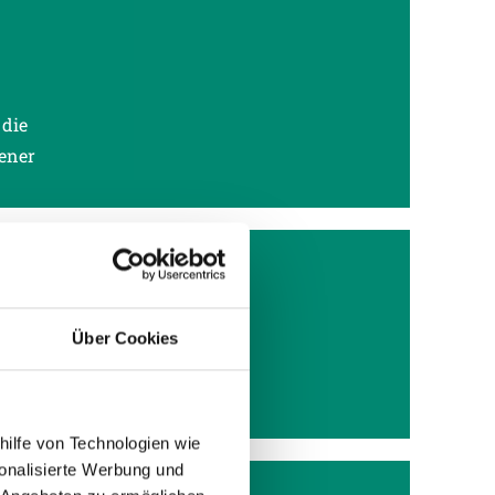
 die
ener
e SV
Über Cookies
hbach
hilfe von Technologien wie
onalisierte Werbung und