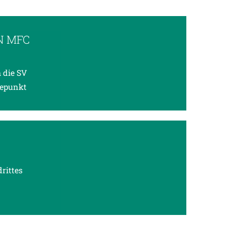
N MFC
 die SV
hepunkt
drittes