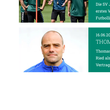
Die SV 
erstes 
Futboll
16.06.2
THOM
Thomas 
Ried al
Vertrag