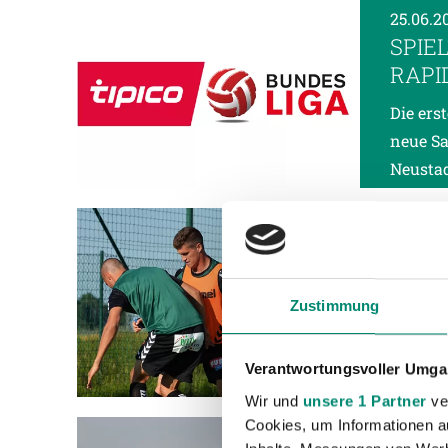
25.06.2
SPIE
RAPI
Die ers
neue Sa
Neustad
21.06.2
2:2-
Zum Abs
Zustimmung
Josko R
mit ein
Verantwortungsvoller Umgan
Wir und
unsere 1 Partner
ver
Cookies, um Informationen a