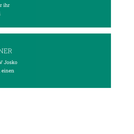
r ihr
i
NER
V Josko
, einen