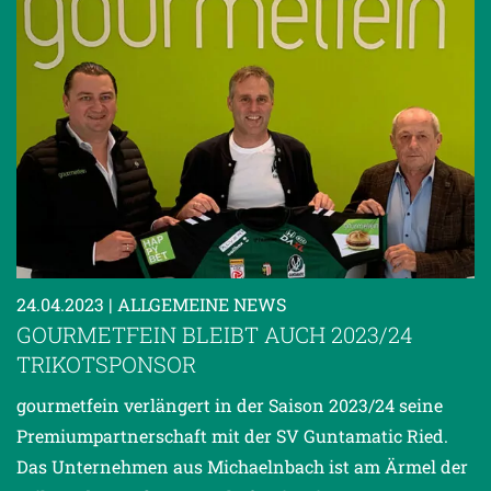
24.04.2023
| ALLGEMEINE NEWS
GOURMETFEIN BLEIBT AUCH 2023/24
TRIKOTSPONSOR
gourmetfein verlängert in der Saison 2023/24 seine
Premiumpartnerschaft mit der SV Guntamatic Ried.
Das Unternehmen aus Michaelnbach ist am Ärmel der