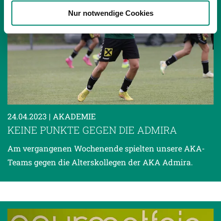
weiteren Daten zusammen, die Sie ihnen bereitgestellt
Nur notwendige Cookies
haben oder die sie im Rahmen Ihrer Nutzung der Dienste
gesammelt haben.
Weitere Details, insbesondere zu Speicherdauer und
Empfänger entnehmen Sie unserer
Datenschutzerklärung
.
24.04.2023
| AKADEMIE
KEINE PUNKTE GEGEN DIE ADMIRA
Am vergangenen Wochenende spielten unsere AKA-
Teams gegen die Alterskollegen der AKA Admira.