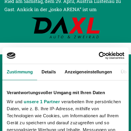
Ried am Samstag, dem 29. April, Austria Lustenau zu
Gast. Ankick in der „josko ARENA“ ist um
Zustimmung
Details
Anzeigeneinstellungen
Über
Verantwortungsvoller Umgang mit Ihren Daten
Wir und
unsere 1 Partner
verarbeiten Ihre persönlichen
Daten, wie z. B. Ihre IP-Adresse, mithilfe von
Technologien wie Cookies, um Informationen auf Ihrem
Gerät zu speichern und darauf zuzugreifen und so
personalisierte Werbung und Inhalte, Messungen von