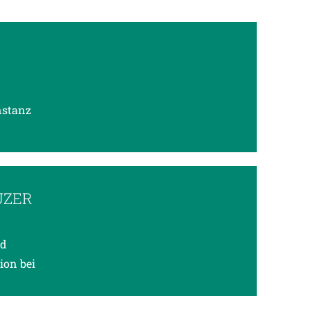
Instanz
UZER
nd
ion bei