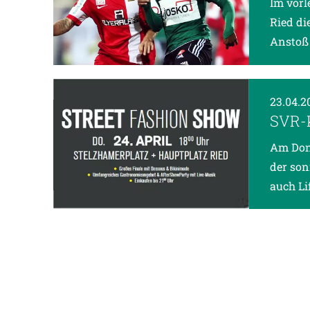
Im vorl
Ried di
Anstoß
23.04.2
SVR-
Am Donn
der son
auch Li