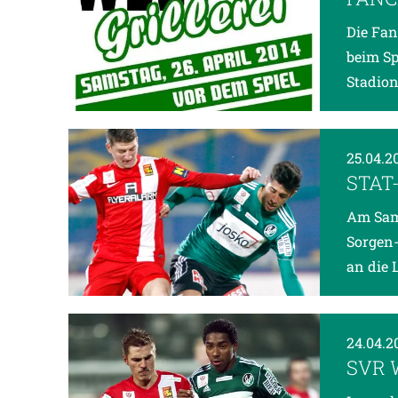
Die Fan
beim Sp
Stadion
25.04.2
STAT
Am Sams
Sorgen-
an die 
24.04.2
SVR 