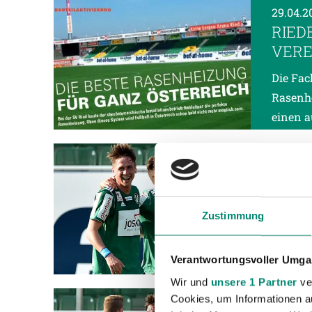
29.04.2
RIED
VERE
Die Fac
Rasenhe
einen a
27.04.2
DOPP
MAT
Zustimmung
Mit 75%
Match g
und Tho
Verantwortungsvoller Umgan
Wir und
unsere 1 Partner
ver
Cookies, um Informationen a
26.04.2