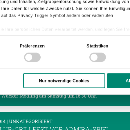
ung und Inhalten, Zielgruppenforschung sowie Entwicklung von
HEIMSIEG GEGEN ADMIRA WACKER
 Ihre Daten für welche Zwecke nutzt. Sie können Ihre Einwilligun
 auf das Privacy Trigger Symbol ändern oder widerrufen
Josko Ried konnte in der 34. Runde die positive Serie gegen
gsgegner FC Admira Wacker Mödling ausbauen und einen 3
ie Ihre persönlichen Daten verarbeitet werden, und legen Sie I
g feiern. Die Gäste aus der Südstadt starteten zwar in der
Präferenzen
Statistiken
nhalte und Anzeigen zu personalisieren, Funktionen für soziale
Website zu analysieren. Außerdem geben wir Informationen zu I
014
| UNKATEGORISIERT
r soziale Medien, Werbung und Analysen weiter. Unsere Partner
DER OÖ. FAMILIENKARTE ZUM SPIEL GEGE
 Daten zusammen, die Sie ihnen bereitgestellt haben oder die s
RA WACKER
n.
Nur notwendige Cookies
A
 ab 18 Euro mit der gesamten Familie zum Bundesliga-Spiel
 Wacker Mödling am Samstag um 16:30 Uhr.
ere zu Speicherdauer und Empfänger entnehmen Sie unserer
Dat
014
| UNKATEGORISIERT
LUB-GRILLFEST VOR ADMIRA-SPIEL