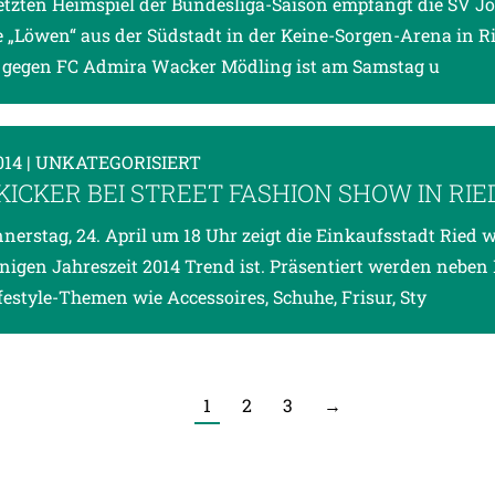
etzten Heimspiel der Bundesliga-Saison empfängt die SV J
e „Löwen“ aus der Südstadt in der Keine-Sorgen-Arena in Ri
 gegen FC Admira Wacker Mödling ist am Samstag u
014
| UNKATEGORISIERT
KICKER BEI STREET FASHION SHOW IN RIE
erstag, 24. April um 18 Uhr zeigt die Einkaufsstadt Ried w
nigen Jahreszeit 2014 Trend ist. Präsentiert werden neben
festyle-Themen wie Accessoires, Schuhe, Frisur, Sty
1
2
3
→