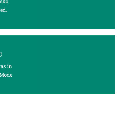
osko
ed.
D
as in
 Mode