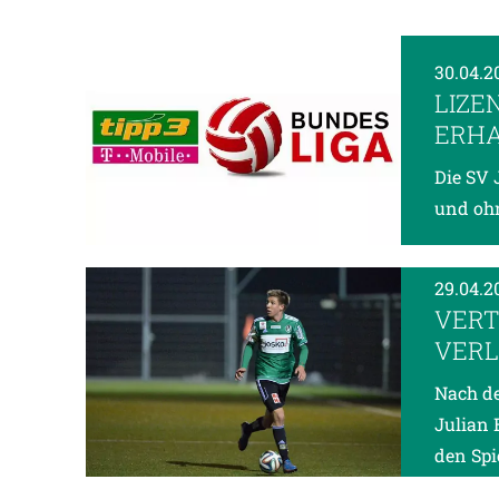
30.04.2
LIZE
ERHA
Die SV 
und ohn
29.04.2
VERT
VER
Nach de
Julian 
den Spi