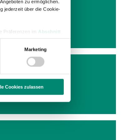
 Angeboten zu ermöglichen.
g jederzeit über die Cookie-
:0
hre Präferenzen im
Abschnitt
Marketing
 Medien anbieten zu können
hrer Verwendung unserer
 führen diese Informationen
N
ie im Rahmen Ihrer Nutzung
lle Cookies zulassen
 gegen
enschutzerklärung
.