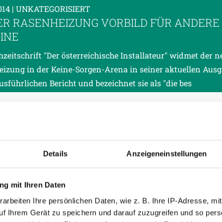
014
| UNKATEGORISIERT
ER RASENHEIZUNG VORBILD FÜR ANDERE
INE
hzeitschrift "Der österreichische Installateur" widmet der 
izung in der Keine-Sorgen-Arena in seiner aktuellen Aus
usführlichen Bericht und bezeichnet sie als "die bes
014
| UNKATEGORISIERT
ELTORSCHÜTZE OLIVER KRAGL MAN OF T
CH
Details
Anzeigeneinstellungen
 der Stimmen wurde der SVR-Doppeltorschütze zum Man of
ewählt. Den zweiten und dritten Platz belegten Toni Vastic
mas Gebauer (5%).
g mit Ihren Daten
arbeiten Ihre persönlichen Daten, wie z. B. Ihre IP-Adresse, mit
uf Ihrem Gerät zu speichern und darauf zuzugreifen und so pers
014
| UNKATEGORISIERT