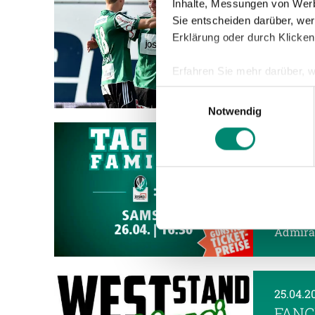
Inhalte, Messungen von Werb
3:0 
Sie entscheiden darüber, wer
Erklärung oder durch Klicken
Die SV 
Lieblin
Erfahren Sie mehr darüber, w
Heimsie
Einzelheiten
fest.
Einwilligungsauswahl
Notwendig
Wir verwenden Cookies, um I
und die Zugriffe auf unsere 
26.04.2
Website an unsere Partner fü
MIT 
möglicherweise mit weiteren
ADMI
der Dienste gesammelt habe
Bereits
Admira
Weitere Details, insbesond
25.04.2
FANC