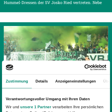
Hummel-Dressen der SV Josko Ried vertreten. Nebe
Zustimmung
Details
Anzeigeneinstellungen
Über
Verantwortungsvoller Umgang mit Ihren Daten
Wir und
unsere 1 Partner
verarbeiten Ihre persönlichen