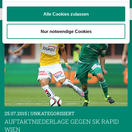
Verwendung unserer Website an unsere Partner für
soziale Medien, Werbung und Analysen weiter. Unsere
Alle Cookies zulassen
Partner führen diese Informationen möglicherweise mit
weiteren Daten zusammen, die Sie ihnen bereitgestellt
Nur notwendige Cookies
haben oder die sie im Rahmen Ihrer Nutzung der Dienste
gesammelt haben.
Weitere Details, insbesondere zu Speicherdauer und
Empfänger entnehmen Sie unserer
Datenschutzerklärung
.
25.07.2015
| UNKATEGORISIERT
AUFTAKTNIEDERLAGE GEGEN SK RAPID
WIEN