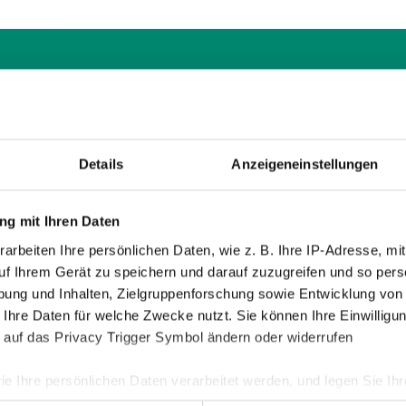
018
| NACHWUCHS
KER 4. PLATZ BEIM COCA-COLA CUP
eitätigen Bundesfinale des Coca-Cola Cups in Mattersburg 
Details
Anzeigeneinstellungen
e U12-Mannschaft der SV Guntamatic Ried den starken 4. Pl
g mit Ihren Daten
arbeiten Ihre persönlichen Daten, wie z. B. Ihre IP-Adresse, mit
018
| NACHWUCHS
uf Ihrem Gerät zu speichern und darauf zuzugreifen und so pers
ACKER BURGHAUSEN SICHERT SICH PLATZ 
ung und Inhalten, Zielgruppenforschung sowie Entwicklung von
MANN JUNIORS TROPHY 2018
 Ihre Daten für welche Zwecke nutzt. Sie können Ihre Einwilligun
 auf das Privacy Trigger Symbol ändern oder widerrufen
angenen Sonntag fand in der Keine Sorgen Arena die U9
n Juniors Trophy 2018 statt. Bei herrlichem Sommerwetter
ie Ihre persönlichen Daten verarbeitet werden, und legen Sie I
n insgesamt 14 Mannschaften aus Österreich und Deutsch