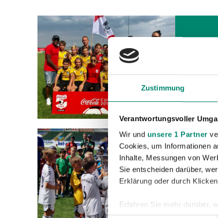
24.06.2
STAR
Beim zw
Zustimmung
sich di
Verantwortungsvoller Umgan
Wir und
unsere 1 Partner
ver
05.06.2
Cookies, um Informationen a
SV W
Inhalte, Messungen von Werb
FIEL
Sie entscheiden darüber, wer
Erklärung oder durch Klicken
Am verg
Fielman
Erfahren Sie mehr darüber, w
spielte
Einzelheiten
fest.