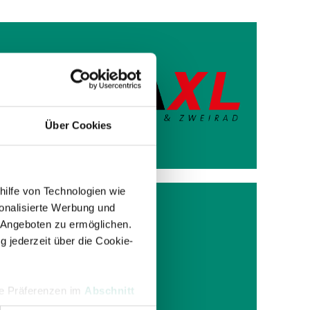
holte
Über Cookies
atz.
hilfe von Technologien wie
onalisierte Werbung und
1 BEI
 Angeboten zu ermöglichen.
g jederzeit über die Cookie-
hre Präferenzen im
Abschnitt
land um