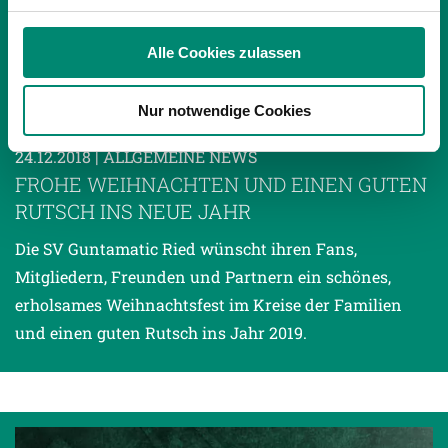
Verwendung unserer Website an unsere Partner für
soziale Medien, Werbung und Analysen weiter. Unsere
Alle Cookies zulassen
Partner führen diese Informationen möglicherweise mit
weiteren Daten zusammen, die Sie ihnen bereitgestellt
Nur notwendige Cookies
haben oder die sie im Rahmen Ihrer Nutzung der Dienste
gesammelt haben.
24.12.2018
| ALLGEMEINE NEWS
FROHE WEIHNACHTEN UND EINEN GUTEN
RUTSCH INS NEUE JAHR
Weitere Details, insbesondere zu Speicherdauer und
Empfänger entnehmen Sie unserer
Die SV Guntamatic Ried wünscht ihren Fans,
Datenschutzerklärung
.
Mitgliedern, Freunden und Partnern ein schönes,
erholsames Weihnachtsfest im Kreise der Familien
und einen guten Rutsch ins Jahr 2019.