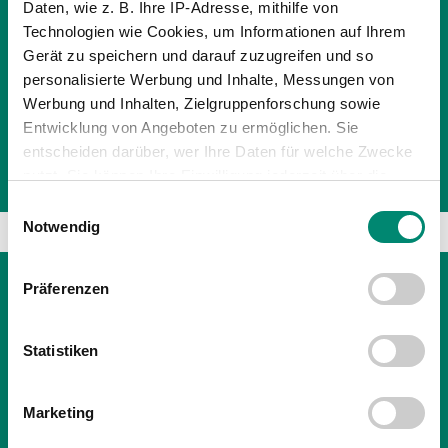
Daten, wie z. B. Ihre IP-Adresse, mithilfe von
Technologien wie Cookies, um Informationen auf Ihrem
Gerät zu speichern und darauf zuzugreifen und so
26.12.2018
| PROFIS
personalisierte Werbung und Inhalte, Messungen von
Werbung und Inhalten, Zielgruppenforschung sowie
RÜCKBLICK – DAS JAHR 2018 IN 12
Entwicklung von Angeboten zu ermöglichen. Sie
BILDERN
entscheiden darüber, wer Ihre Daten für welche Zwecke
Ein Jahr. Zwölf Monate. Zwölf Bilder. Teil 1 / 4.
nutzt. Sie können Ihre Einwilligung jederzeit über die
Cookie-Erklärung oder durch Klicken auf das Privacy
Einwilligungsauswahl
Trigger Symbol ändern oder widerrufen
Notwendig
Erfahren Sie mehr darüber, wie Ihre persönlichen Daten
Präferenzen
verarbeitet werden, und legen Sie Ihre Präferenzen im
Abschnitt Einzelheiten
fest.
Statistiken
Wir verwenden Cookies, um Inhalte und Anzeigen zu
personalisieren, Funktionen für soziale Medien anbieten
Marketing
zu können und die Zugriffe auf unsere Website zu
analysieren. Außerdem geben wir Informationen zu Ihrer