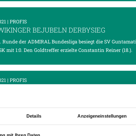
021
| PROFIS
– WIKINGER BEJUBELN DERBYSIEG
6. Runde der ADMIRAL Bundesliga besiegt die SV Guntamati
K mit 1:0. Den Goldtreffer erzielte Constantin Reiner (18.).
021
| PROFIS
ER WEISS, WELCHE ENERGIE BEI EINEM VOL
BEI UNS IM STADION ENTSTEHEN KANN“
6. Runde der Admiral Bundesliga hat die SV Guntamatic Ri
Details
Anzeigeneinstellungen
, dem 29. August, im 43. OÖ-Bundesliga-Derby den LASK zu
in der „josko ARENA“ ist um 17.00 Uhr. Mit Stand
g mit Ihren Daten