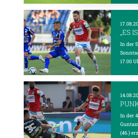
17.08.2
„ES 
In der 
Sonntag
17.00 U
14.08.2
PUNK
In der 
Guntama
(46.) e