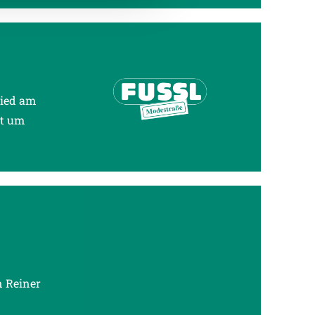
Ried am
st um
n Reiner