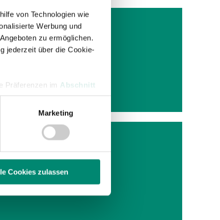
hilfe von Technologien wie
onalisierte Werbung und
 Angeboten zu ermöglichen.
g jederzeit über die Cookie-
iert.
Ried im
hre Präferenzen im
Abschnitt
Marketing
 Medien anbieten zu können
hrer Verwendung unserer
 führen diese Informationen
ie im Rahmen Ihrer Nutzung
lle Cookies zulassen
tic Ried
enschutzerklärung
.