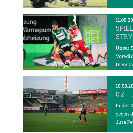
11.08.2
SPIE
STEY
Unser S
Vorwärt
Diensta
10.08.2
0:2 
In der 
gegen d
Jure Pe