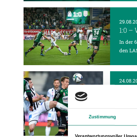
29.08.2
1:0 
In der 
den LAS
24.08.2
„JED
AUS 
In der 
Zustimmung
Sonntag
Ankick 
Verantwortungsvoller Umgan