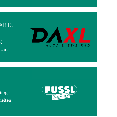
ÄRTS
K
d am
inger
ielten