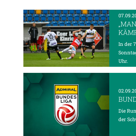
07.09.2
„MAN
KÄMP
In der 
Sonntag
Uhr.
02.09.2
BUND
Die Run
der Sch