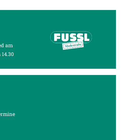
ied am
 14.30
termine