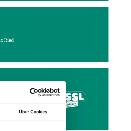
c Ried
LEN H
ed am
Über Cookies
 Gast.