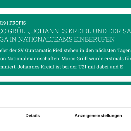
019
| PROFIS
O GRÜLL, JOHANNES KREIDL UND EDRIS
GA IN NATIONALTEAMS EINBERUFEN
ieler der SV Guntamatic Ried stehen in den nächsten Tagen
on Nationalmannschaften: Marco Grüll wurde erstmals für
iniert, Johannes Kreidl ist bei der U21 mit dabei und E
019
| PROFIS
O-ZUSAMMENFASSUNG FC LIEFERING VS. 
Details
Anzeigeneinstellungen
er Start in die Begegnung - 2:1-Rückstand - aufopferungsvo
zweite Halbzeit - 6:2-Auswärtssieg gegen den FC Liefering.