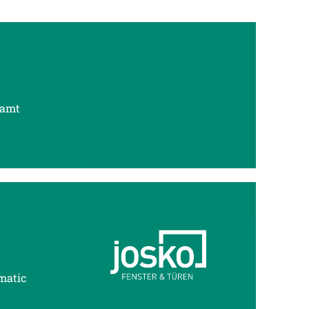
samt
matic