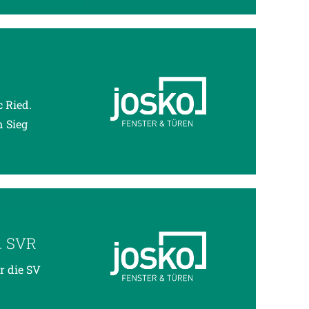
 Ried.
n Sieg
 SVR
r die SV