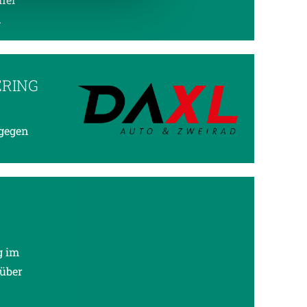
d
ERING
 gegen
g im
 über