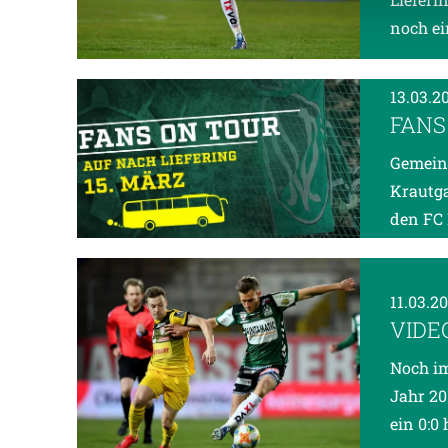
noch ei
13.03.2
FANS
Gemein
Krautga
den FC 
11.03.2
VIDE
Noch im
Jahr 20
ein 0:0