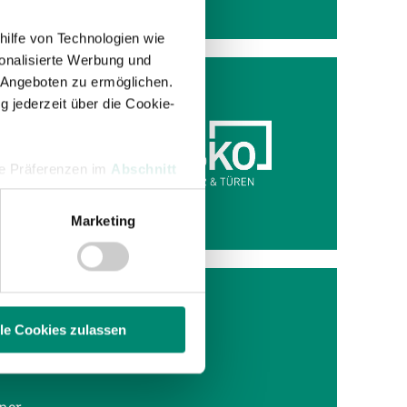
hilfe von Technologien wie
onalisierte Werbung und
 Angeboten zu ermöglichen.
g jederzeit über die Cookie-
n einem
hre Präferenzen im
Abschnitt
 Spiel
Marketing
 Medien anbieten zu können
hrer Verwendung unserer
 führen diese Informationen
ie im Rahmen Ihrer Nutzung
lle Cookies zulassen
enschutzerklärung
.
ner