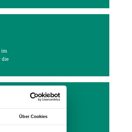
A
 im
 die
SVR
Über Cookies
lle und