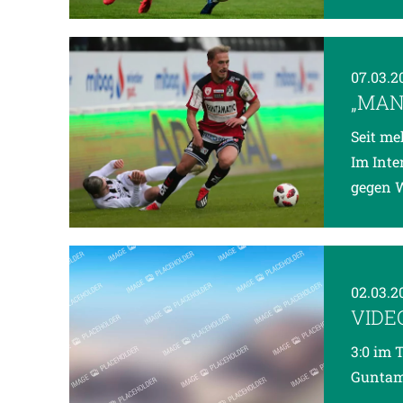
07.03.2
„MAN
Seit me
Im Inte
gegen W
02.03.2
VIDE
3:0 im 
Guntama