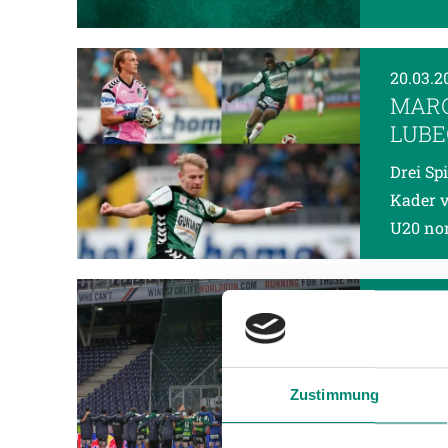
20.03.2
MARC
LUBE
Drei Sp
Kader v
U20 nom
18.03.2
VIDE
Zustimmung
Perfekt
starke 