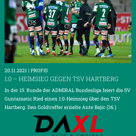
20.11.2021
| PROFIS
1:0 – HEIMSIEG GEGEN TSV HARTBERG
In der 15. Runde der ADMIRAL Bundesliga feiert die SV
Guntamatic Ried einen 1:0-Heimsieg über den TSV
Hartberg. Den Goldtreffer erzielte Ante Bajic (36.)