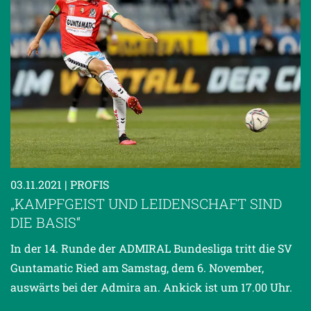
03.11.2021
| PROFIS
„KAMPFGEIST UND LEIDENSCHAFT SIND
DIE BASIS“
In der 14. Runde der ADMIRAL Bundesliga tritt die SV
Guntamatic Ried am Samstag, dem 6. November,
auswärts bei der Admira an. Ankick ist um 17.00 Uhr.