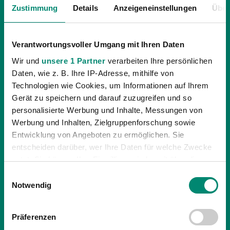
Zustimmung
Details
Anzeigeneinstellungen
Über
Verantwortungsvoller Umgang mit Ihren Daten
Wir und
unsere 1 Partner
verarbeiten Ihre persönlichen
Daten, wie z. B. Ihre IP-Adresse, mithilfe von
07.11.2018
| PROFIS
Technologien wie Cookies, um Informationen auf Ihrem
Gerät zu speichern und darauf zuzugreifen und so
„MÜSSEN 100 PROZENT LEISTUNG
personalisierte Werbung und Inhalte, Messungen von
ABRUFEN“
Werbung und Inhalten, Zielgruppenforschung sowie
Im letzten Heimspiel im Jahr 2018 empfängt die SV
Entwicklung von Angeboten zu ermöglichen. Sie
Guntamatic Ried am Freitag, dem 9. November, Blau
entscheiden darüber, wer Ihre Daten für welche Zwecke
nutzt. Sie können Ihre Einwilligung jederzeit über die
Weiß Linz. Ankick in der „josko ARENA“ ist um 20.30
Cookie-Erklärung oder durch Klicken auf das Privacy
Einwilligungsauswahl
Uhr.
Trigger Symbol ändern oder widerrufen
Notwendig
Erfahren Sie mehr darüber, wie Ihre persönlichen Daten
Präferenzen
verarbeitet werden, und legen Sie Ihre Präferenzen im