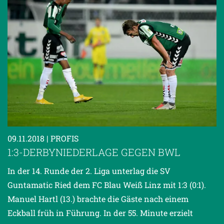
09.11.2018
| PROFIS
1:3-DERBYNIEDERLAGE GEGEN BWL
In der 14. Runde der 2. Liga unterlag die SV
Guntamatic Ried dem FC Blau Weiß Linz mit 1:3 (0:1).
Manuel Hartl (13.) brachte die Gäste nach einem
Eckball früh in Führung. In der 55. Minute erzielt