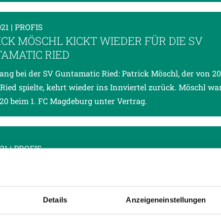
021
| PROFIS
ICK MÖSCHL KICKT WIEDER FÜR DIE SV
AMATIC RIED
ng bei der SV Guntamatic Ried: Patrick Möschl, der von 20
 Ried spielte, kehrt wieder ins Innviertel zurück. Möschl war
20 beim 1. FC Magdeburg unter Vertrag.
021
| PROFIS
LEN UNS AUF UNSER SPIEL KONZENTRIER
13. Runde der Tipico Bundesliga hat die SV Guntamatic Rie
, dem 23. Jänner, Austria Wien zu Gast in der „josko AREN
Details
Anzeigeneinstellungen
ist um 17.00 Uhr.