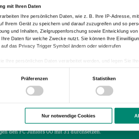
g mit Ihren Daten
arbeiten Ihre persönlichen Daten, wie z. B. Ihre IP-Adresse, mit
uf Ihrem Gerät zu speichern und darauf zuzugreifen und so pers
021
| PROFIS
ung und Inhalten, Zielgruppenforschung sowie Entwicklung von
RAG MIT CANILLAS SÁNCHEZ AUFGELÖST
 Ihre Daten für welche Zwecke nutzt. Sie können Ihre Einwilligun
 auf das Privacy Trigger Symbol ändern oder widerrufen
trag zwischen der SV Guntamatic Ried und dem Spieler Can
 wurde heute, 18. Jänner, einvernehmlich aufgelöst.
ie Ihre persönlichen Daten verarbeitet werden, und legen Sie I
Präferenzen
Statistiken
nhalte und Anzeigen zu personalisieren, Funktionen für soziale
Website zu analysieren. Außerdem geben wir Informationen zu I
r soziale Medien, Werbung und Analysen weiter. Unsere Partner
021
| PROFIS
 Daten zusammen, die Sie ihnen bereitgestellt haben oder die s
TESTSPIELSIEG ÜBER DEN FC JUNIORS OÖ
n.
Nur notwendige Cookies
A
ten Spiel der Frühjahrsvorbereitung konnte sich die SV Gu
gen den FC Juniors OÖ mit 3:1 durchsetzen.
ere zu Speicherdauer und Empfänger entnehmen Sie unserer
Dat