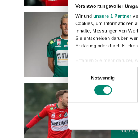
Verantwortungsvoller Umgan
Wir und
unsere 1 Partner
ver
Cookies, um Informationen a
18.01.2
Inhalte, Messungen von Werb
VERT
Sie entscheiden darüber, wer
Erklärung oder durch Klicken
Der Ver
Sánchez
Erfahren Sie mehr darüber, w
Einzelheiten
fest.
Einwilligungsauswahl
Notwendig
Wir verwenden Cookies, um I
und die Zugriffe auf unsere 
Website an unsere Partner fü
16.01.2
möglicherweise mit weiteren
3:1 
der Dienste gesammelt habe
Im letz
Ried ge
Weitere Details, insbesond