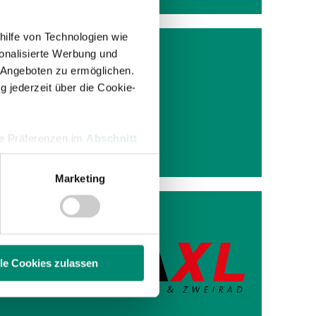
hilfe von Technologien wie
onalisierte Werbung und
 Angeboten zu ermöglichen.
g jederzeit über die Cookie-
illas
hre Präferenzen im
Abschnitt
Marketing
 Medien anbieten zu können
hrer Verwendung unserer
 führen diese Informationen
ie im Rahmen Ihrer Nutzung
lle Cookies zulassen
ntamatic
enschutzerklärung
.