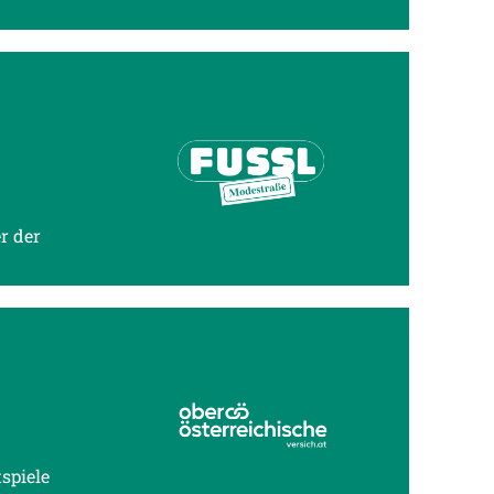
r der
spiele