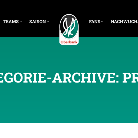
TEAMS
SAISON
FANS
NACHWUCH
EGORIE-ARCHIVE:
P