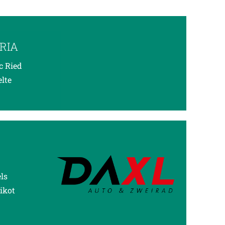
RIA
c Ried
elte
ls
ikot