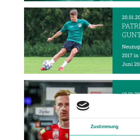
20.01.2
PATR
GUNT
Neuzuga
2017 in
Juni 20
19.01.2
„WOL
In der 
Samstag
Zustimmung
Ankick 