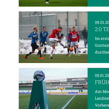
09.01.2
2:0 
Im erst
Guntama
durchse
05.01.2
FRÜH
Am Mont
Leichta
Vorbere