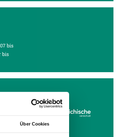
07 bis
 bis
EN“
d am
A“.
Über Cookies