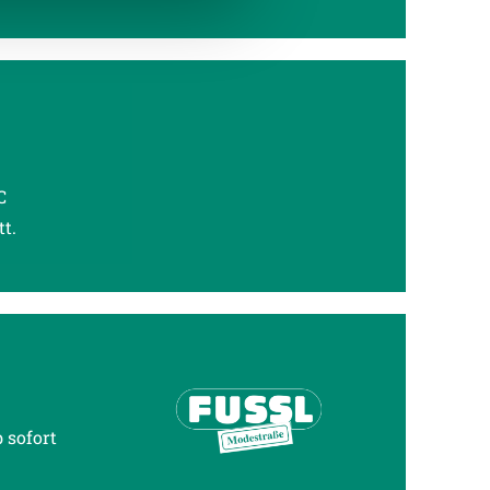
C
t.
 sofort