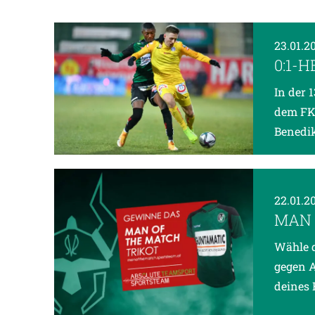
23.01.2
0:1-
In der 
dem FK 
Benedikt
22.01.2
MAN 
Wähle d
gegen A
deines 