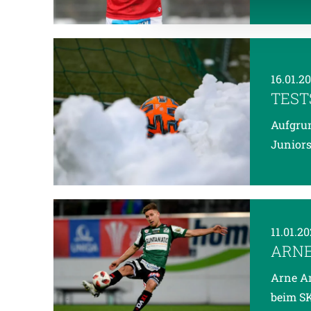
16.01.2
TEST
Aufgrun
Juniors
11.01.2
ARNE
Arne Am
beim S