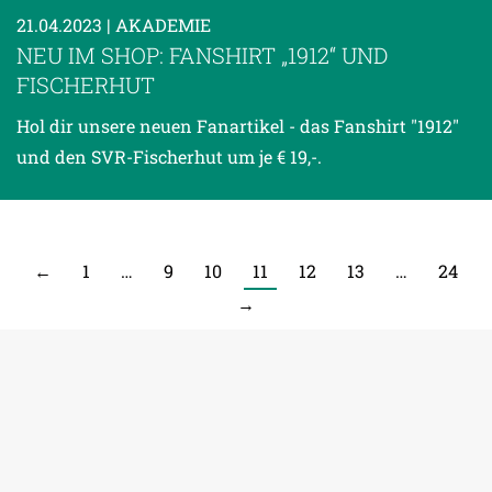
21.04.2023
| AKADEMIE
NEU IM SHOP: FANSHIRT „1912“ UND
FISCHERHUT
Hol dir unsere neuen Fanartikel - das Fanshirt "1912"
und den SVR-Fischerhut um je € 19,-.
←
1
…
9
10
11
12
13
…
24
→
© Copyright 2026 SV Ried.