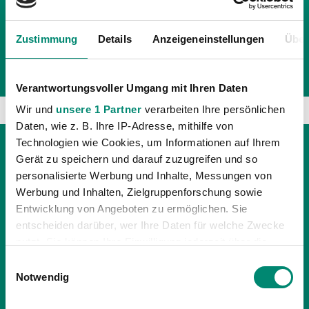
05.06.2023
| AKADEMIE
6 PUNKTE GEGEN DIE AKA ST. PÖLTEN
Zustimmung
Details
Anzeigeneinstellungen
Über
Am vergangenen Wochenende spielten unsere AKA-
Teams gegen die Alterskollegen der AKA St. Pölten.
Verantwortungsvoller Umgang mit Ihren Daten
Wir und
unsere 1 Partner
verarbeiten Ihre persönlichen
Daten, wie z. B. Ihre IP-Adresse, mithilfe von
Technologien wie Cookies, um Informationen auf Ihrem
Gerät zu speichern und darauf zuzugreifen und so
personalisierte Werbung und Inhalte, Messungen von
Werbung und Inhalten, Zielgruppenforschung sowie
Entwicklung von Angeboten zu ermöglichen. Sie
entscheiden darüber, wer Ihre Daten für welche Zwecke
nutzt. Sie können Ihre Einwilligung jederzeit über die
Cookie-Erklärung oder durch Klicken auf das Privacy
Einwilligungsauswahl
Trigger Symbol ändern oder widerrufen
Notwendig
Erfahren Sie mehr darüber, wie Ihre persönlichen Daten