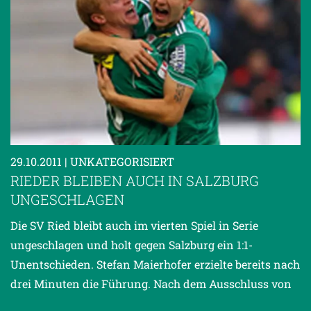
29.10.2011
| UNKATEGORISIERT
RIEDER BLEIBEN AUCH IN SALZBURG
UNGESCHLAGEN
Die SV Ried bleibt auch im vierten Spiel in Serie
ungeschlagen und holt gegen Salzburg ein 1:1-
Unentschieden. Stefan Maierhofer erzielte bereits nach
drei Minuten die Führung. Nach dem Ausschluss von