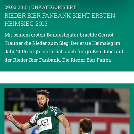
09.03.2015
| UNKATEGORISIERT
RIEDER BIER FANBANK SIEHT ERSTEN
Weitere Details, insbesondere zu Speicherdauer und
Empfänger entnehmen Sie unserer
HEIMSIEG 2015
Datenschutzerklärung
.
Mit seinem ersten Bundesligator brachte Gernot
Trauner die Rieder zum Sieg! Der erste Heimsieg im
Jahr 2015 sorgte natürlich auch für großen Jubel auf
der Rieder Bier Fanbank. Die Rieder Bier Fanba