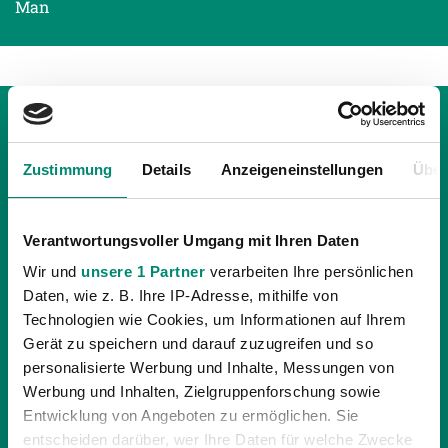
Man
Zustimmung
Details
Anzeigeneinstellungen
Über
Verantwortungsvoller Umgang mit Ihren Daten
Wir und
unsere 1 Partner
verarbeiten Ihre persönlichen
Daten, wie z. B. Ihre IP-Adresse, mithilfe von
Technologien wie Cookies, um Informationen auf Ihrem
Gerät zu speichern und darauf zuzugreifen und so
personalisierte Werbung und Inhalte, Messungen von
Werbung und Inhalten, Zielgruppenforschung sowie
11.03.2015
| UNKATEGORISIERT
Entwicklung von Angeboten zu ermöglichen. Sie
NEUE FANARTIKELN IM SVR-FANSHOP
entscheiden darüber, wer Ihre Daten für welche Zwecke