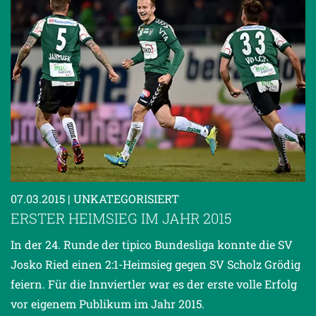
07.03.2015
| UNKATEGORISIERT
ERSTER HEIMSIEG IM JAHR 2015
In der 24. Runde der tipico Bundesliga konnte die SV
Josko Ried einen 2:1-Heimsieg gegen SV Scholz Grödig
feiern. Für die Innviertler war es der erste volle Erfolg
vor eigenem Publikum im Jahr 2015.