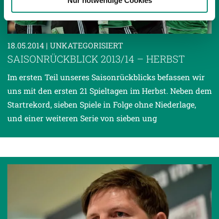
Nur notwendige Cookies
haben oder die sie im Rahmen Ihrer Nutzung der Dienste
gesammelt haben.
18.05.2014
| UNKATEGORISIERT
Weitere Details, insbesondere zu Speicherdauer und
SAISONRÜCKBLICK 2013/14 – HERBST
Empfänger entnehmen Sie unserer
Datenschutzerklärung
.
Im ersten Teil unseres Saisonrückblicks befassen wir
uns mit den ersten 21 Spieltagen im Herbst. Neben dem
Startrekord, sieben Spiele in Folge ohne Niederlage,
und einer weiteren Serie von sieben ung