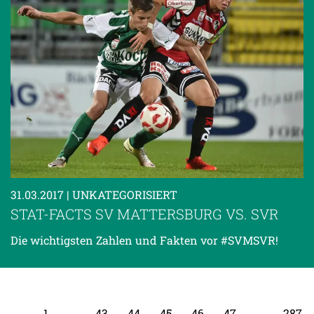
31.03.2017
| UNKATEGORISIERT
STAT-FACTS SV MATTERSBURG VS. SVR
Die wichtigsten Zahlen und Fakten vor #SVMSVR!
←
1
…
43
44
45
46
47
…
287