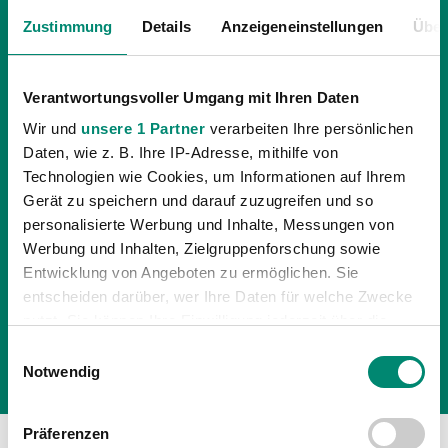
Zustimmung
Details
Anzeigeneinstellungen
Über
Verantwortungsvoller Umgang mit Ihren Daten
Wir und
unsere 1 Partner
verarbeiten Ihre persönlichen
26.07.2017
| UNKATEGORISIERT
Daten, wie z. B. Ihre IP-Adresse, mithilfe von
FANS ON TOUR – AUSWÄRTSFAHRT NACH
Technologien wie Cookies, um Informationen auf Ihrem
Gerät zu speichern und darauf zuzugreifen und so
LUSTENAU
personalisierte Werbung und Inhalte, Messungen von
Gemeinsam mit dem Fanclub Schwarz-Grün geht es
Werbung und Inhalten, Zielgruppenforschung sowie
kommenden Freitag, dem 28. Juli nach Vorarlberg zum
Entwicklung von Angeboten zu ermöglichen. Sie
entscheiden darüber, wer Ihre Daten für welche Zwecke
Auswärtsspiel gegen den SC Austria Lustenau.
nutzt. Sie können Ihre Einwilligung jederzeit über die
Cookie-Erklärung oder durch Klicken auf das Privacy
Einwilligungsauswahl
Trigger Symbol ändern oder widerrufen
Notwendig
Erfahren Sie mehr darüber, wie Ihre persönlichen Daten
Präferenzen
verarbeitet werden, und legen Sie Ihre Präferenzen im