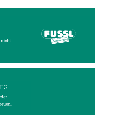
 nicht
IEG
eder
reuen.