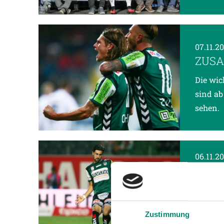
07.11.2
ZUSA
Die wic
sind ab
sehen.
06.11.2
KLAR
ÖZDE
Zur Ber
Zustimmung
Foul im