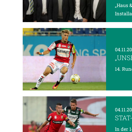
„Haus &
Install
04.11.2
„UNS
14. Run
04.11.2
STAT
In der 