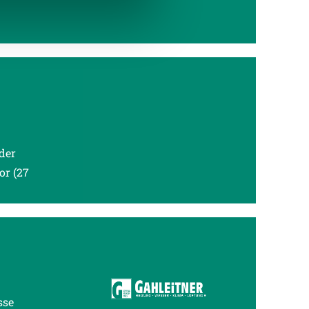
enschutzerklärung
.
der
or (27
sse