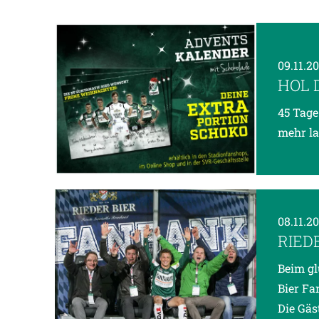
09.11.2
HOL 
45 Tage
mehr la
08.11.2
RIED
Beim gl
Bier Fa
Die Gäs