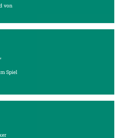
d von
“
um Spiel
ker