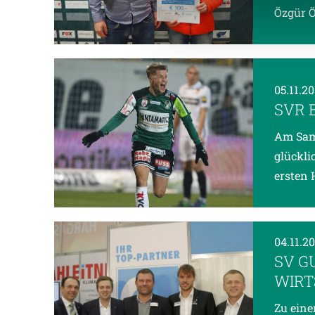
Weitere Details, insbesond
Özgür Ö
05.11.2
SVR 
Am Sams
glückli
ersten 
04.11.2
SV G
WIRT
Zu eine