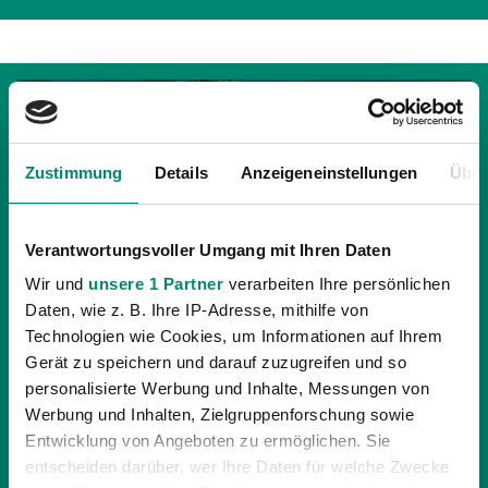
Zustimmung
Details
Anzeigeneinstellungen
Über
Verantwortungsvoller Umgang mit Ihren Daten
Wir und
unsere 1 Partner
verarbeiten Ihre persönlichen
Daten, wie z. B. Ihre IP-Adresse, mithilfe von
Technologien wie Cookies, um Informationen auf Ihrem
Gerät zu speichern und darauf zuzugreifen und so
personalisierte Werbung und Inhalte, Messungen von
19.04.2014
| UNKATEGORISIERT
Werbung und Inhalten, Zielgruppenforschung sowie
UPC-ARENA ERNEUT KEINE REISE WERT
Entwicklung von Angeboten zu ermöglichen. Sie
entscheiden darüber, wer Ihre Daten für welche Zwecke
Im Spiel um den fünften Tabellenplatz musste die SV