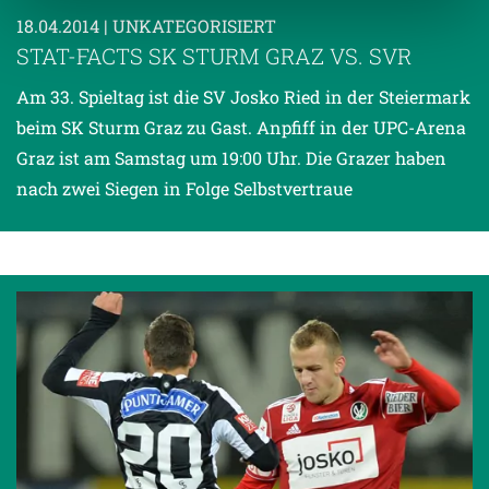
18.04.2014
| UNKATEGORISIERT
Weitere Details, insbesondere zu Speicherdauer und
STAT-FACTS SK STURM GRAZ VS. SVR
Empfänger entnehmen Sie unserer
Datenschutzerklärung
.
Am 33. Spieltag ist die SV Josko Ried in der Steiermark
beim SK Sturm Graz zu Gast. Anpfiff in der UPC-Arena
Graz ist am Samstag um 19:00 Uhr. Die Grazer haben
nach zwei Siegen in Folge Selbstvertraue