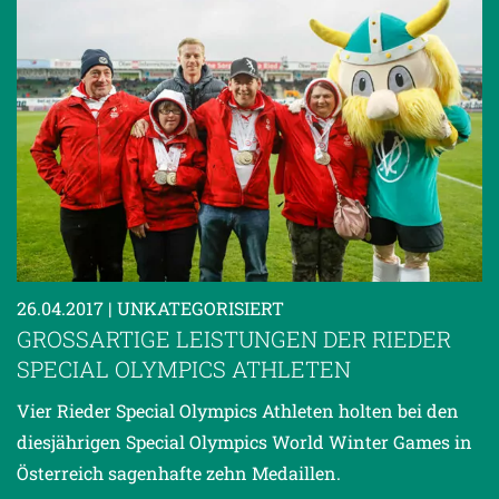
26.04.2017
| UNKATEGORISIERT
GROSSARTIGE LEISTUNGEN DER RIEDER S
PECIAL OLYMPICS ATHLETEN
Vier Rieder Special Olympics Athleten holten bei den
diesjährigen Special Olympics World Winter Games in
Österreich sagenhafte zehn Medaillen.