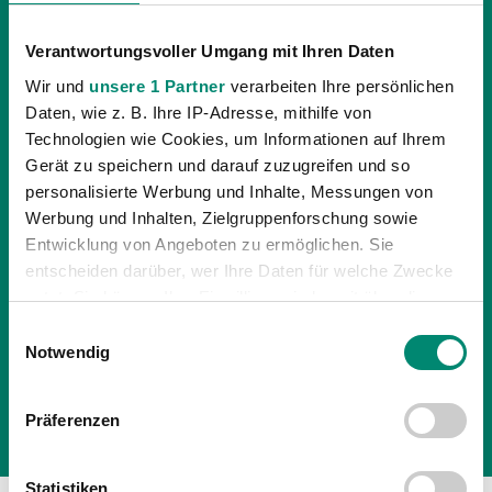
Verantwortungsvoller Umgang mit Ihren Daten
Wir und
unsere 1 Partner
verarbeiten Ihre persönlichen
Daten, wie z. B. Ihre IP-Adresse, mithilfe von
Technologien wie Cookies, um Informationen auf Ihrem
Gerät zu speichern und darauf zuzugreifen und so
personalisierte Werbung und Inhalte, Messungen von
26.04.2017
| UNKATEGORISIERT
Werbung und Inhalten, Zielgruppenforschung sowie
SV GUNTAMATIC RIED AB DER SAISON
Entwicklung von Angeboten zu ermöglichen. Sie
2017/18 MIT EIGENEM AMATEURTEAM
entscheiden darüber, wer Ihre Daten für welche Zwecke
nutzt. Sie können Ihre Einwilligung jederzeit über die
Ab der kommenden Saison 2017/18 wird die SV
Cookie-Erklärung oder durch Klicken auf das Privacy
Einwilligungsauswahl
Guntamatic Ried eine eigene Amateurmannschaft
Trigger Symbol ändern oder widerrufen
Notwendig
stellen. Die Spielgemeinschaft mit Neuhofen wird
aufgelöst. Florian Königseder und Thomas Klochan
Erfahren Sie mehr darüber, wie Ihre persönlichen Daten
Präferenzen
verarbeitet werden, und legen Sie Ihre Präferenzen im
werden als
Abschnitt Einzelheiten
fest.
Statistiken