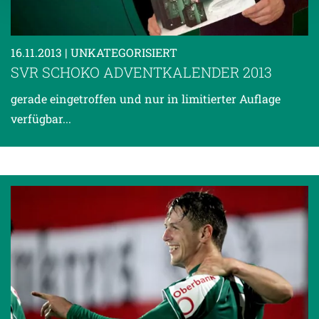
Empfänger entnehmen Sie unserer
Datenschutzerklärung
.
16.11.2013
| UNKATEGORISIERT
SVR SCHOKO ADVENTKALENDER 2013
gerade eingetroffen und nur in limitierter Auflage
verfügbar...