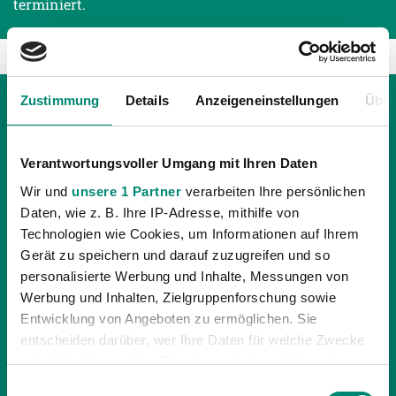
terminiert.
Zustimmung
Details
Anzeigeneinstellungen
Über
Verantwortungsvoller Umgang mit Ihren Daten
Wir und
unsere 1 Partner
verarbeiten Ihre persönlichen
Daten, wie z. B. Ihre IP-Adresse, mithilfe von
Technologien wie Cookies, um Informationen auf Ihrem
Gerät zu speichern und darauf zuzugreifen und so
personalisierte Werbung und Inhalte, Messungen von
Werbung und Inhalten, Zielgruppenforschung sowie
Entwicklung von Angeboten zu ermöglichen. Sie
entscheiden darüber, wer Ihre Daten für welche Zwecke
18.11.2013
| UNKATEGORISIERT
nutzt. Sie können Ihre Einwilligung jederzeit über die
PREMIERE IN RIED: 1. DR. ALEX PUTTINGER
Cookie-Erklärung oder durch Klicken auf das Privacy
Einwilligungsauswahl