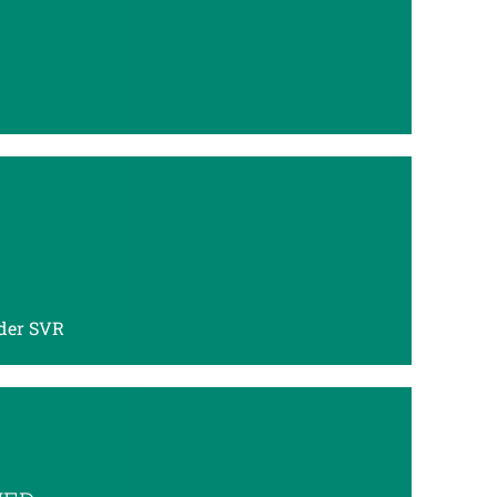
n
 der SVR