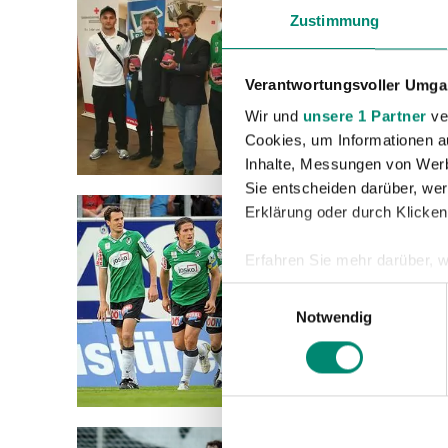
17.05.2
Zustimmung
ÜBER
Verantwortungsvoller Umgan
Ried. B
Oberöst
Wir und
unsere 1 Partner
ver
Cookies, um Informationen a
Arena“ 
Inhalte, Messungen von Werb
Sie entscheiden darüber, wer
Erklärung oder durch Klicken
17.05.2
Erfahren Sie mehr darüber, w
ÖSTE
Einzelheiten
fest.
TABE
Einwilligungsauswahl
Notwendig
Mit 77,
Wir verwenden Cookies, um I
und die Zugriffe auf unsere 
Bu8ndes
Website an unsere Partner fü
möglicherweise mit weiteren
der Dienste gesammelt habe
17.05.2