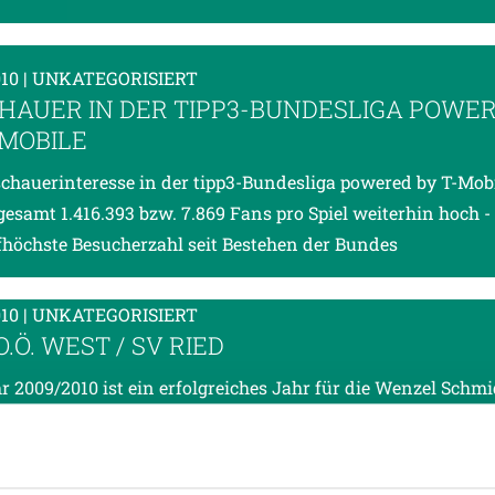
010
| UNKATEGORISIERT
HAUER IN DER TIPP3-BUNDESLIGA POWE
-MOBILE
chauerinteresse in der tipp3-Bundesliga powered by T-Mobi
gesamt 1.416.393 bzw. 7.869 Fans pro Spiel weiterhin hoch - 
fhöchste Besucherzahl seit Bestehen der Bundes
010
| UNKATEGORISIERT
.Ö. WEST / SV RIED
r 2009/2010 ist ein erfolgreiches Jahr für die Wenzel Schmi
akademie. Unsere drei Akademiemannschaften feiern zurze
eg. Dieses Wochenende konnten gegen die Akademie un