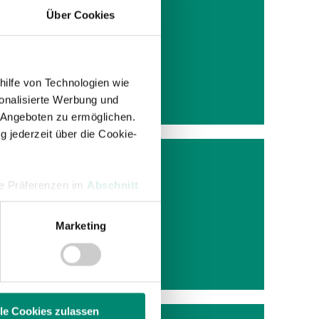
Über Cookies
 Sorgen
hilfe von Technologien wie
onalisierte Werbung und
 Angeboten zu ermöglichen.
g jederzeit über die Cookie-
hre Präferenzen im
Abschnitt
DIESE
Marketing
 Medien anbieten zu können
hrer Verwendung unserer
 führen diese Informationen
ie im Rahmen Ihrer Nutzung
lle Cookies zulassen