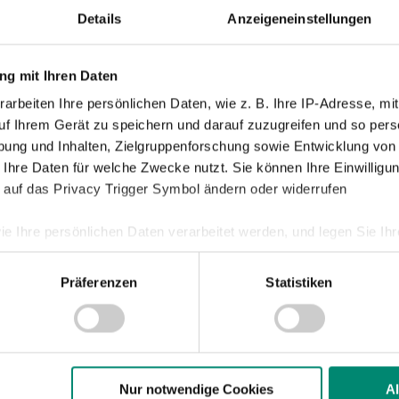
010
| UNKATEGORISIERT
Details
Anzeigeneinstellungen
 100 LITER BLUT FLOSSEN IN RIED
g mit Ihren Daten
ereits zum zweiten Mal riefen die SV Josko Ried und die
erreichischen Nachrichten zum Blutspenden in der „Keine
arbeiten Ihre persönlichen Daten, wie z. B. Ihre IP-Adresse, mit
uf Ihrem Gerät zu speichern und darauf zuzugreifen und so pers
auf. Über 200 Blutspenderinnen und Blutspender folgten
ung und Inhalten, Zielgruppenforschung sowie Entwicklung von
 Ihre Daten für welche Zwecke nutzt. Sie können Ihre Einwilligun
 auf das Privacy Trigger Symbol ändern oder widerrufen
010
| UNKATEGORISIERT
ie Ihre persönlichen Daten verarbeitet werden, und legen Sie I
RREICHER ANTEIL: SV JOSKO RIED FÜHRT 
LLE AN!
Präferenzen
Statistiken
71% setzt die SV Joso Ried die meisten Österreicher in der
nhalte und Anzeigen zu personalisieren, Funktionen für soziale
Website zu analysieren. Außerdem geben wir Informationen zu I
liga ein!
r soziale Medien, Werbung und Analysen weiter. Unsere Partner
 Daten zusammen, die Sie ihnen bereitgestellt haben oder die s
n.
Nur notwendige Cookies
A
010
| UNKATEGORISIERT