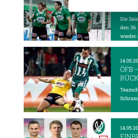
EINS
Weitere Details, insbesond
Die Sai
den 36.
wieder 
14.05.2
ÖFB 
RÜCK
Teamche
Schramm
14.05.2
EINB