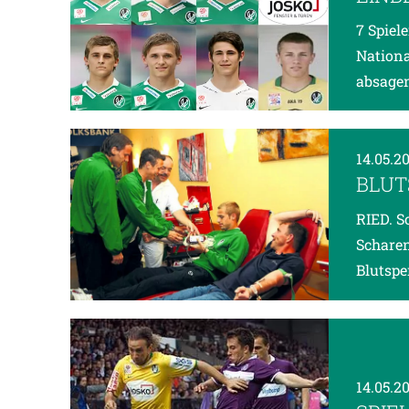
7 Spiel
Nationa
absage
14.05.2
BLUT
RIED. S
Scharen
Blutspe
14.05.2