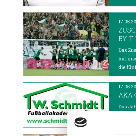
17.05.2
ZUSC
BY T
Das Zus
mit ins
die fün
17.05.2
AKA O
Das Jah
Fußball
über Si