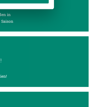
enschutzerklärung
.
den in
n Saison
!
ien!