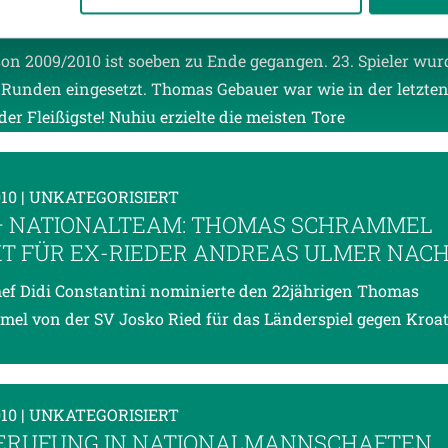
ATZSTATISTIK SAISON 2009/2010
ere zu Speicherdauer und Empfänger entnehmen Sie unserer
Dat
son 2009/2010 ist soeben zu Ende gegangen. 23. Spieler wur
 Runden eingesetzt. Thomas Gebauer war wie in der letzte
der Fleißigste! Nuhiu erzielte die meisten Tore
010
| UNKATEGORISIERT
– NATIONALTEAM: THOMAS SCHRAMMEL
T FÜR EX-RIEDER ANDREAS ULMER NACH
f Didi Constantini nominierte den 22jährigen Thomas
el von der SV Josko Ried für das Länderspiel gegen Kroat
010
| UNKATEGORISIERT
ERUFUNG IN NATIONALMANNSCHAFTEN