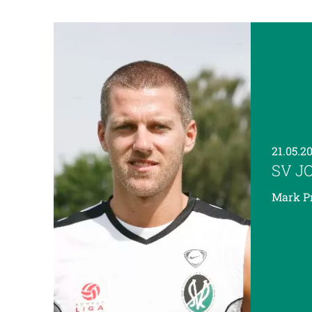
21.05.2
SV J
Mark Pr