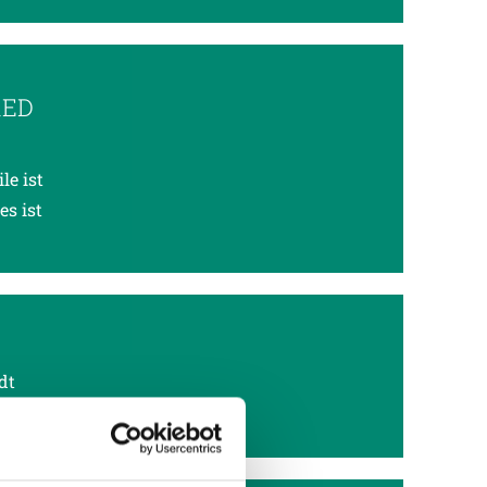
RED
le ist
es ist
dt
it Sieg