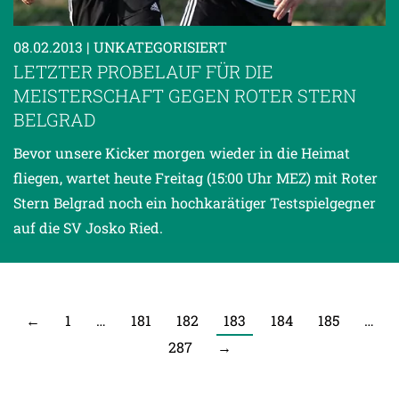
08.02.2013
| UNKATEGORISIERT
LETZTER PROBELAUF FÜR DIE
MEISTERSCHAFT GEGEN ROTER STERN
BELGRAD
Bevor unsere Kicker morgen wieder in die Heimat
fliegen, wartet heute Freitag (15:00 Uhr MEZ) mit Roter
Stern Belgrad noch ein hochkarätiger Testspielgegner
auf die SV Josko Ried.
←
1
…
181
182
183
184
185
…
287
→