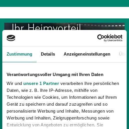
Zustimmung
Details
Anzeigeneinstellungen
Über
Verantwortungsvoller Umgang mit Ihren Daten
Wir und
unsere 1 Partner
verarbeiten Ihre persönlichen
Daten, wie z. B. Ihre IP-Adresse, mithilfe von
Technologien wie Cookies, um Informationen auf Ihrem
Gerät zu speichern und darauf zuzugreifen und so
15.02.2013
| UNKATEGORISIERT
personalisierte Werbung und Inhalte, Messungen von
IHR HEIMVORTEIL – JETZT SV RIED SKY
Werbung und Inhalten, Zielgruppenforschung sowie
RECEIVER SICHERN
Entwicklung von Angeboten zu ermöglichen. Sie