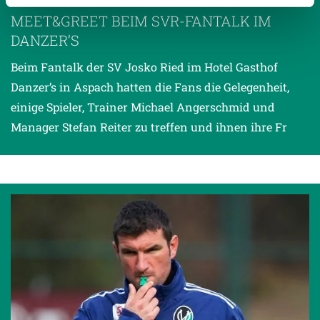
15.02.2013
| UNKATEGORISIERT
MEET&GREET BEIM SVR-FANTALK IM
DANZER’S
Weitere Details, insbesondere zu Speicherdauer und
Empfänger entnehmen Sie unserer
Beim Fantalk der SV Josko Ried im Hotel Gasthof
Datenschutzerklärung
.
Danzer’s in Aspach hatten die Fans die Gelegenheit,
einige Spieler, Trainer Michael Angerschmid und
Manager Stefan Reiter zu treffen und ihnen ihre Fr