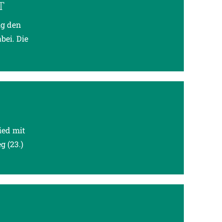
T
ig den
bei. Die
ied mit
g (23.)