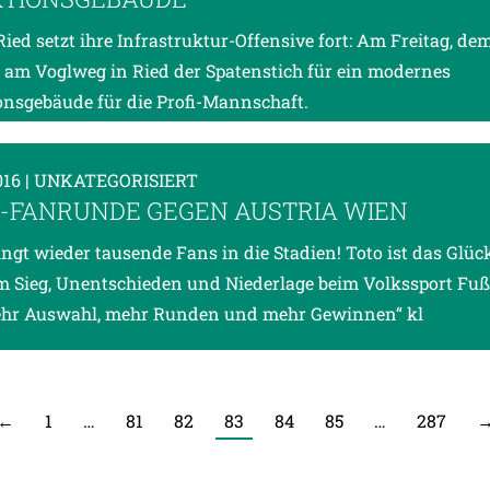
Ried setzt ihre Infrastruktur-Offensive fort: Am Freitag, dem
e am Voglweg in Ried der Spatenstich für ein modernes
nsgebäude für die Profi-Mannschaft.
016
| UNKATEGORISIERT
-FANRUNDE GEGEN AUSTRIA WIEN
ingt wieder tausende Fans in die Stadien! Toto ist das Glüc
 Sieg, Unentschieden und Niederlage beim Volkssport Fußb
ehr Auswahl, mehr Runden und mehr Gewinnen“ kl
←
1
…
81
82
83
84
85
…
287