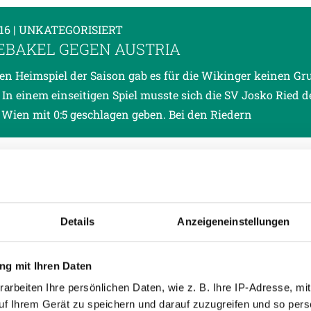
016
| UNKATEGORISIERT
DEBAKEL GEGEN AUSTRIA
ten Heimspiel der Saison gab es für die Wikinger keinen Gr
 In einem einseitigen Spiel musste sich die SV Josko Ried 
 Wien mit 0:5 geschlagen geben. Bei den Riedern
016
| UNKATEGORISIERT
-FACTS SVR VS. FK AUSTRIA WIEN
woch, 11. Mai trifft die SV Josko Ried im letzten Heimspiel 
Details
Anzeigeneinstellungen
en Saison auf den FK Austria Wien. Die Wikinger streben 
 Heimsieg in Folge an.
g mit Ihren Daten
arbeiten Ihre persönlichen Daten, wie z. B. Ihre IP-Adresse, mit
uf Ihrem Gerät zu speichern und darauf zuzugreifen und so pers