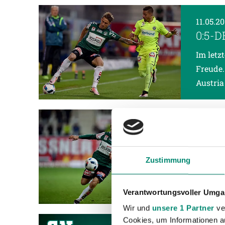
11.05.2
0:5-
Im letz
Freude.
Austria
11.05.2
STAT
Am Mitt
Zustimmung
laufend
fünften
Verantwortungsvoller Umgan
Wir und
unsere 1 Partner
ver
Cookies, um Informationen a