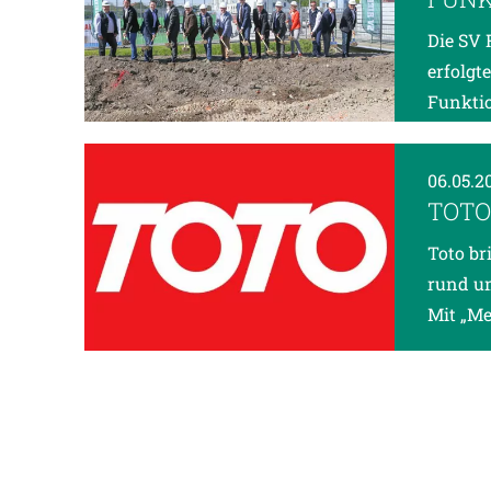
Die SV 
erfolgt
Funktio
06.05.2
TOTO
Toto br
rund um
Mit „M