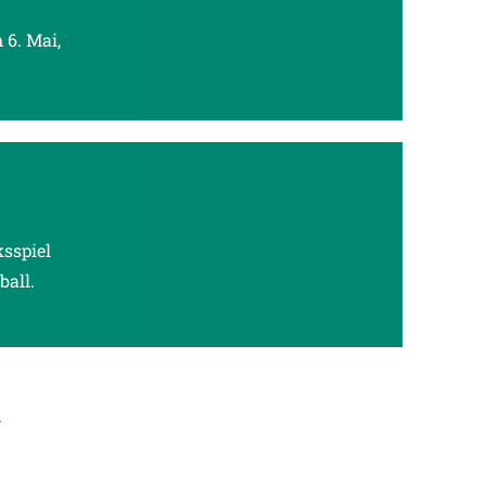
 6. Mai,
ksspiel
all.
→