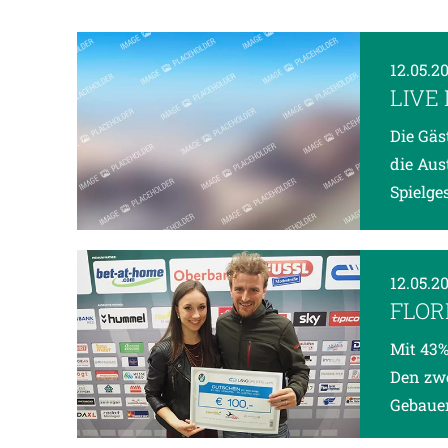
12.05.2
LIVE
Die Gäs
die Aus
Spielge
12.05.2
FLOR
Mit 43%
Den zwe
Gebauer