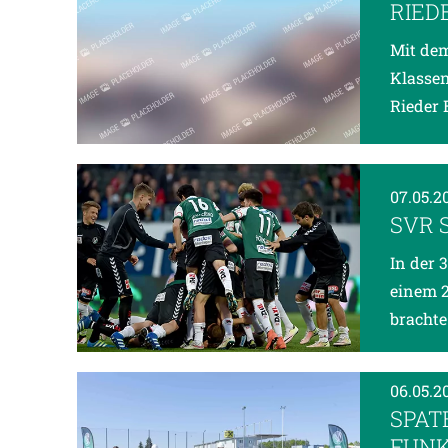
RIED
Mit dem
Klassen
Rieder 
07.05.2
SVR 
In der 
einem 2
brachte 
06.05.2
SPAT
FUNK