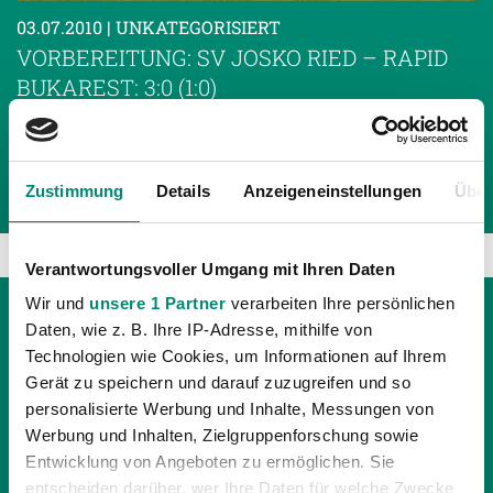
03.07.2010
| UNKATEGORISIERT
VORBEREITUNG: SV JOSKO RIED – RAPID
BUKAREST: 3:0 (1:0)
Gegen Rapid Bukarest - dem 7. der abgelaufenen
rumänischen Meisterschaft - spielte die SV Josko Ried
den vierten Test in Serie ohne Gegentreffer!
Zustimmung
Details
Anzeigeneinstellungen
Über
Verantwortungsvoller Umgang mit Ihren Daten
Wir und
unsere 1 Partner
verarbeiten Ihre persönlichen
Daten, wie z. B. Ihre IP-Adresse, mithilfe von
Technologien wie Cookies, um Informationen auf Ihrem
Gerät zu speichern und darauf zuzugreifen und so
personalisierte Werbung und Inhalte, Messungen von
Werbung und Inhalten, Zielgruppenforschung sowie
Entwicklung von Angeboten zu ermöglichen. Sie
entscheiden darüber, wer Ihre Daten für welche Zwecke