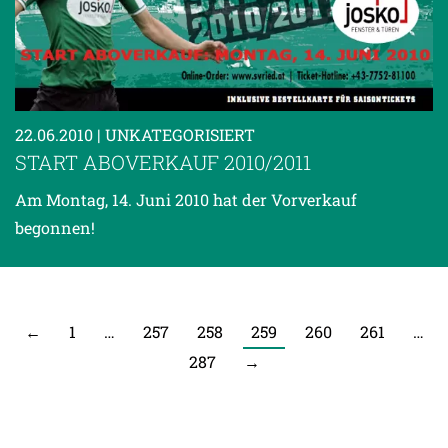
22.06.2010
| UNKATEGORISIERT
START ABOVERKAUF 2010/2011
Am Montag, 14. Juni 2010 hat der Vorverkauf
begonnen!
←
1
…
257
258
259
260
261
…
287
→