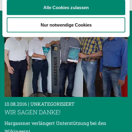
soziale Medien, Werbung und Analysen weiter. Unsere
Alle Cookies zulassen
Partner führen diese Informationen möglicherweise mit
weiteren Daten zusammen, die Sie ihnen bereitgestellt
Nur notwendige Cookies
haben oder die sie im Rahmen Ihrer Nutzung der Dienste
gesammelt haben.
Weitere Details, insbesondere zu Speicherdauer und
Empfänger entnehmen Sie unserer
Datenschutzerklärung
.
10.08.2016
| UNKATEGORISIERT
WIR SAGEN DANKE!
Hargassner verlängert Unterstützung bei den
Wikingern!