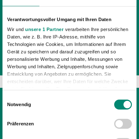
Verantwortungsvoller Umgang mit Ihren Daten
09.03.2017
| UNKATEGORISIERT
Wir und
unsere 1 Partner
verarbeiten Ihre persönlichen
„MÜSSEN UNS AUF UNS KONZENTRIEREN
Daten, wie z. B. Ihre IP-Adresse, mithilfe von
UND UNSERE LEISTUNG ABRUFEN“
Technologien wie Cookies, um Informationen auf Ihrem
Gerät zu speichern und darauf zuzugreifen und so
25. Runde tipico Bundesliga | Das 13. Auswärtsspiel |
personalisierte Werbung und Inhalte, Messungen von
Die Stimmen zum Spiel
Werbung und Inhalten, Zielgruppenforschung sowie
Entwicklung von Angeboten zu ermöglichen. Sie
entscheiden darüber, wer Ihre Daten für welche Zwecke
nutzt. Sie können Ihre Einwilligung jederzeit über die
Cookie-Erklärung oder durch Klicken auf das Privacy
Einwilligungsauswahl
Trigger Symbol ändern oder widerrufen
Notwendig
Erfahren Sie mehr darüber, wie Ihre persönlichen Daten
Präferenzen
verarbeitet werden, und legen Sie Ihre Präferenzen im
Abschnitt Einzelheiten
fest.