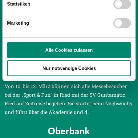
Statistiken
Wir verwenden Cookies, um Inhalte und Anzeigen zu
personalisieren, Funktionen für soziale Medien anbieten
Marketing
zu können und die Zugriffe auf unsere Website zu
analysieren. Außerdem geben wir Informationen zu Ihrer
Verwendung unserer Website an unsere Partner für
soziale Medien, Werbung und Analysen weiter. Unsere
Alle Cookies zulassen
Partner führen diese Informationen möglicherweise mit
09.03.2017
| UNKATEGORISIERT
weiteren Daten zusammen, die Sie ihnen bereitgestellt
MESSE „SPORT & FUN“: AUF ZEITREISE MIT
Nur notwendige Cookies
haben oder die sie im Rahmen Ihrer Nutzung der Dienste
DER SV GUNTAMATIC RIED
gesammelt haben.
Von 10. bis 12. März können sich alle Messebesucher
bei der „Sport & Fun“ in Ried mit der SV Guntamatic
Weitere Details, insbesondere zu Speicherdauer und
Ried auf Zeitreise begeben. Sie startet beim Nachwuchs
Empfänger entnehmen Sie unserer
und führt über die Akademie und d
Datenschutzerklärung
.