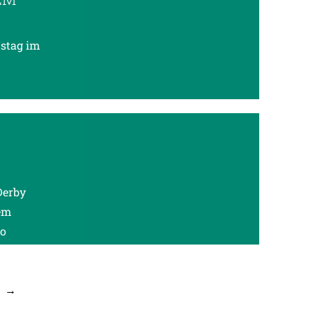
stag im
Derby
em
wo
→