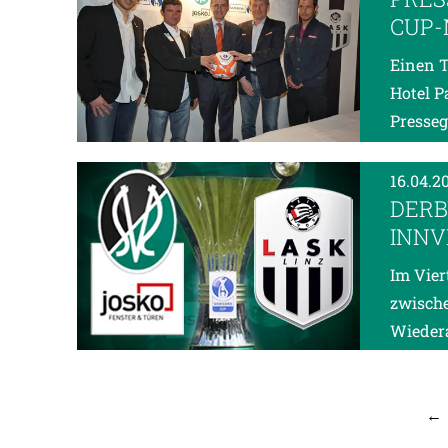
CUP
Einen T
Hotel P
Presseg
16.04.2
DERB
INNV
Im Vier
zwische
Wiedera
←