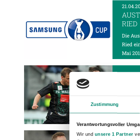
21.04.2
AUST
RIED
Die Aus
Ried ei
Mai 201
20.04.2
INNS
Nach dr
Innsbru
Zustimmung
von Hin
Verantwortungsvoller Umgan
Wir und
unsere 1 Partner
ver