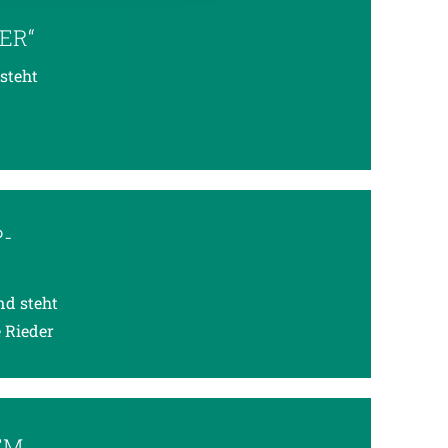
ER“
steht
P-
nd steht
e Rieder
EM