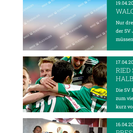
19.04.2
WALC
Nur dre
der SV 
müssen 
17.04.2
RIED
HALB
Die SV 
zum vie
kurz vo
16.04.2
PRES