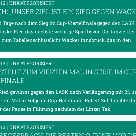
013
| UNKATEGORISIERT
H: „UNSER ZIEL IST EIN SIEG GEGEN WACK
i Tage nach dem Sieg im Cup-Viertelfinale gegen den LASK 
Josko Ried das nächste wichtige Spiel bevor. Die Innviertler
zum Tabellenschlusslicht Wacker Innsbruck, das in den
013
| UNKATEGORISIERT
 STEHT ZUM VIERTEN MAL IN SERIE IM CU
FINALE
Ried gewinnt gegen den LASK nach Verlängerung mit 2:1 u
rten Mal in Folge im Cup-Halbfinale. Robert Zulj brachte di
r der Pause in Führung nachdem der Linzer Tak
013
| UNKATEGORISIERT
SEGESPRÄCH: DIE BESTEN O-TÖNE VOR D