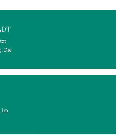
ADT
tzt
. Die
h im