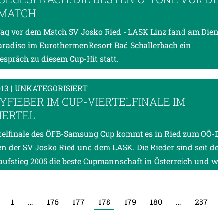
-MATCH
ag vor dem Match SV Josko Ried - LASK Linz fand am Dien
aradiso im EurothermenResort Bad Schallerbach ein
espräch zu diesem Cup-Hit statt.
013
| UNKATEGORISIERT
YFIEBER IM CUP-VIERTELFINALE IM
IERTEL
telfinale des ÖFB-Samsung Cup kommt es in Ried zum OÖ-
n der SV Josko Ried und dem LASK. Die Rieder sind seit d
ufstieg 2005 die beste Cupmannschaft in Österreich und 
1
…
176
177
178
179
180
…
287