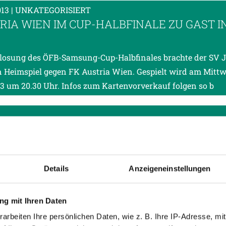
013
| UNKATEGORISIERT
RIA WIEN IM CUP-HALBFINALE ZU GAST I
losung des ÖFB-Samsung-Cup-Halbfinales brachte der SV 
n Heimspiel gegen FK Austria Wien. Gespielt wird am Mittw
3 um 20.30 Uhr. Infos zum Kartenvorverkauf folgen so b
013
| UNKATEGORISIERT
BRUCK BEENDET RIEDER SIEGESSERIE
ei Liga-Siegen in Folge beendet der Tabellenletzte Wacker
ck die Erfolgsserie der Rieder. Die Tiroler gewannen durch
Details
Anzeigeneinstellungen
terseer und Wernitznig verdient mit 2:0.
g mit Ihren Daten
arbeiten Ihre persönlichen Daten, wie z. B. Ihre IP-Adresse, mit