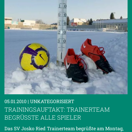
05.01.2010
| UNKATEGORISIERT
TRAININGSAUFTAKT: TRAINERTEAM
BEGRÜSSTE ALLE SPIELER
Das SV Josko Ried Trainerteam begrüßte am Montag,