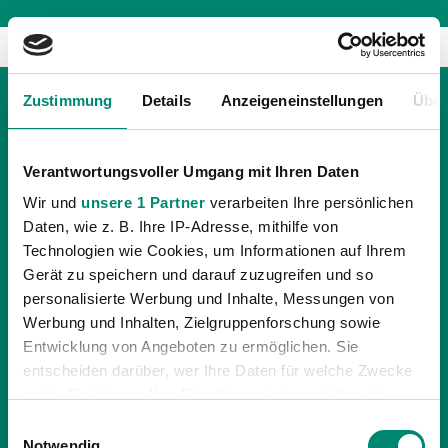
Zustimmung
Details
Anzeigeneinstellungen
Über
Verantwortungsvoller Umgang mit Ihren Daten
Wir und
unsere 1 Partner
verarbeiten Ihre persönlichen
Daten, wie z. B. Ihre IP-Adresse, mithilfe von
Technologien wie Cookies, um Informationen auf Ihrem
Gerät zu speichern und darauf zuzugreifen und so
personalisierte Werbung und Inhalte, Messungen von
Werbung und Inhalten, Zielgruppenforschung sowie
Entwicklung von Angeboten zu ermöglichen. Sie
entscheiden darüber, wer Ihre Daten für welche Zwecke
nutzt. Sie können Ihre Einwilligung jederzeit über die
23.12.2009
| UNKATEGORISIERT
Cookie-Erklärung oder durch Klicken auf das Privacy
EINSATZSTATISTIK HERBST 2009
Einwilligungsauswahl
Trigger Symbol ändern oder widerrufen
Notwendig