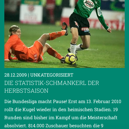
28.12.2009
| UNKATEGORISIERT
DIE STATISTIK-SCHMANKERL DER
HERBSTSAISON
Die Bundesliga macht Pause! Erst am 13. Februar 2010
rollt die Kugel wieder in den heimischen Stadien. 19
Runden sind bisher im Kampf um die Meisterschaft
absolviert. 814.000 Zuschauer besuchten die 9