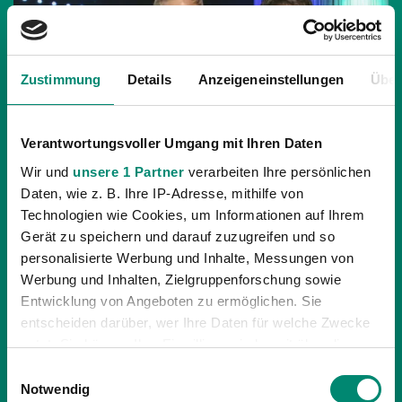
Zustimmung
Details
Anzeigeneinstellungen
Über
Verantwortungsvoller Umgang mit Ihren Daten
Wir und
unsere 1 Partner
verarbeiten Ihre persönlichen
Daten, wie z. B. Ihre IP-Adresse, mithilfe von
Technologien wie Cookies, um Informationen auf Ihrem
Gerät zu speichern und darauf zuzugreifen und so
personalisierte Werbung und Inhalte, Messungen von
15.01.2018
| UNKATEGORISIERT
Werbung und Inhalten, Zielgruppenforschung sowie
THOMAS FRÖSCHL IST DER SPIELER DES
Entwicklung von Angeboten zu ermöglichen. Sie
JAHRES
entscheiden darüber, wer Ihre Daten für welche Zwecke
nutzt. Sie können Ihre Einwilligung jederzeit über die
Die Fans der SV Guntamatic Ried wählten Thomas
Cookie-Erklärung oder durch Klicken auf das Privacy
Einwilligungsauswahl
Fröschl zum Spieler des Jahres 2017. Geehrt wurde der
Trigger Symbol ändern oder widerrufen
Notwendig