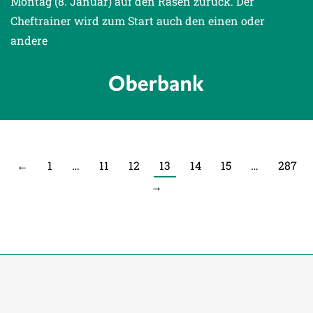
Montag (8. Januar) auf den Rasen zurück. Der
Cheftrainer wird zum Start auch den einen oder
andere
←
1
…
11
12
13
14
15
…
287
→
© Copyright 2026 SV Ried.