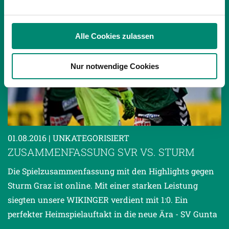
analysieren. Außerdem geben wir Informationen zu Ihrer
Verwendung unserer Website an unsere Partner für
soziale Medien, Werbung und Analysen weiter. Unsere
Alle Cookies zulassen
Partner führen diese Informationen möglicherweise mit
weiteren Daten zusammen, die Sie ihnen bereitgestellt
Nur notwendige Cookies
haben oder die sie im Rahmen Ihrer Nutzung der Dienste
gesammelt haben.
Weitere Details, insbesondere zu Speicherdauer und
Empfänger entnehmen Sie unserer
01.08.2016
| UNKATEGORISIERT
Datenschutzerklärung
.
ZUSAMMENFASSUNG SVR VS. STURM
Die Spielzusammenfassung mit den Highlights gegen
Sturm Graz ist online. Mit einer starken Leistung
siegten unsere WIKINGER verdient mit 1:0. Ein
perfekter Heimspielauftakt in die neue Ära - SV Gunta