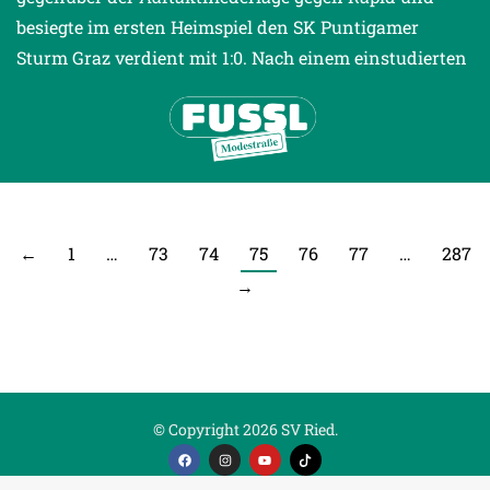
besiegte im ersten Heimspiel den SK Puntigamer
Sturm Graz verdient mit 1:0. Nach einem einstudierten
←
1
…
73
74
75
76
77
…
287
→
© Copyright 2026 SV Ried.