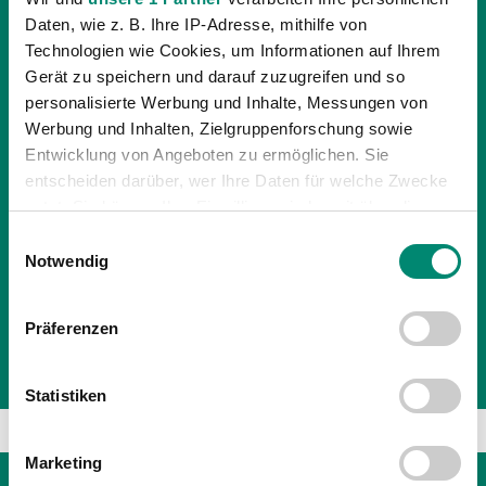
Daten, wie z. B. Ihre IP-Adresse, mithilfe von
Technologien wie Cookies, um Informationen auf Ihrem
Gerät zu speichern und darauf zuzugreifen und so
personalisierte Werbung und Inhalte, Messungen von
Werbung und Inhalten, Zielgruppenforschung sowie
Entwicklung von Angeboten zu ermöglichen. Sie
entscheiden darüber, wer Ihre Daten für welche Zwecke
18.11.2016
| UNKATEGORISIERT
nutzt. Sie können Ihre Einwilligung jederzeit über die
„TALK & TORE“ MIT CHRISTIAN
Cookie-Erklärung oder durch Klicken auf das Privacy
Einwilligungsauswahl
Trigger Symbol ändern oder widerrufen
BENBENNEK
Notwendig
SVR-Cheftrainer Christian Benbennek ist am Sonntag,
Erfahren Sie mehr darüber, wie Ihre persönlichen Daten
Präferenzen
dem 20. November, zu Gast bei der Sky-Sendung „Talk
verarbeitet werden, und legen Sie Ihre Präferenzen im
Abschnitt Einzelheiten
fest.
& Tore“.
Statistiken
Wir verwenden Cookies, um Inhalte und Anzeigen zu
personalisieren, Funktionen für soziale Medien anbieten
Marketing
zu können und die Zugriffe auf unsere Website zu