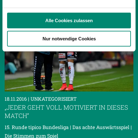
analysieren. Außerdem geben wir Informationen zu Ihrer
Verwendung unserer Website an unsere Partner für
soziale Medien, Werbung und Analysen weiter. Unsere
Alle Cookies zulassen
Partner führen diese Informationen möglicherweise mit
weiteren Daten zusammen, die Sie ihnen bereitgestellt
Nur notwendige Cookies
haben oder die sie im Rahmen Ihrer Nutzung der Dienste
gesammelt haben.
Weitere Details, insbesondere zu Speicherdauer und
Empfänger entnehmen Sie unserer
Datenschutzerklärung
.
18.11.2016
| UNKATEGORISIERT
„JEDER GEHT VOLL MOTIVIERT IN DIESES
MATCH“
15. Runde tipico Bundesliga | Das achte Auswärtsspiel |
Die Stimmen zum Spiel