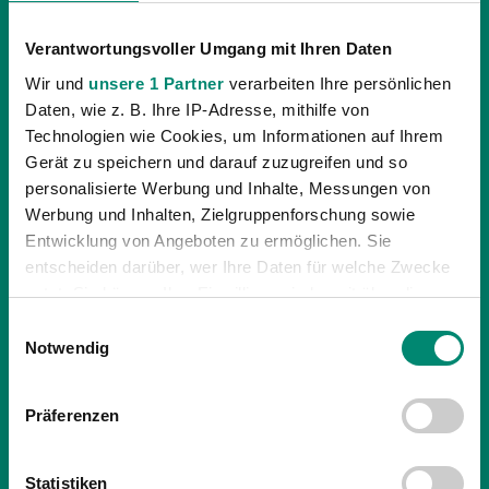
Verantwortungsvoller Umgang mit Ihren Daten
Wir und
unsere 1 Partner
verarbeiten Ihre persönlichen
Daten, wie z. B. Ihre IP-Adresse, mithilfe von
Technologien wie Cookies, um Informationen auf Ihrem
Gerät zu speichern und darauf zuzugreifen und so
personalisierte Werbung und Inhalte, Messungen von
Werbung und Inhalten, Zielgruppenforschung sowie
Entwicklung von Angeboten zu ermöglichen. Sie
entscheiden darüber, wer Ihre Daten für welche Zwecke
nutzt. Sie können Ihre Einwilligung jederzeit über die
Cookie-Erklärung oder durch Klicken auf das Privacy
Einwilligungsauswahl
Trigger Symbol ändern oder widerrufen
Notwendig
Erfahren Sie mehr darüber, wie Ihre persönlichen Daten
Präferenzen
verarbeitet werden, und legen Sie Ihre Präferenzen im
Abschnitt Einzelheiten
fest.
30.04.2010
| UNKATEGORISIERT
Statistiken