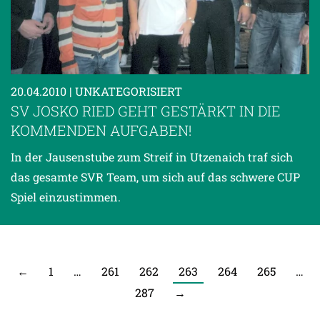
20.04.2010
| UNKATEGORISIERT
SV JOSKO RIED GEHT GESTÄRKT IN DIE
KOMMENDEN AUFGABEN!
In der Jausenstube zum Streif in Utzenaich traf sich
das gesamte SVR Team, um sich auf das schwere CUP
Spiel einzustimmen.
←
1
…
261
262
263
264
265
…
287
→