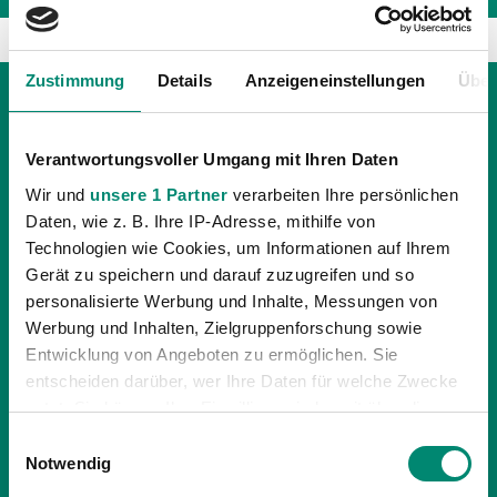
Zustimmung
Details
Anzeigeneinstellungen
Über
Verantwortungsvoller Umgang mit Ihren Daten
Wir und
unsere 1 Partner
verarbeiten Ihre persönlichen
Daten, wie z. B. Ihre IP-Adresse, mithilfe von
Technologien wie Cookies, um Informationen auf Ihrem
Gerät zu speichern und darauf zuzugreifen und so
personalisierte Werbung und Inhalte, Messungen von
Werbung und Inhalten, Zielgruppenforschung sowie
Entwicklung von Angeboten zu ermöglichen. Sie
entscheiden darüber, wer Ihre Daten für welche Zwecke
nutzt. Sie können Ihre Einwilligung jederzeit über die
12.11.2015
| UNKATEGORISIERT
Cookie-Erklärung oder durch Klicken auf das Privacy
NEUE ÖFFNUNGSZEITEN DER
Einwilligungsauswahl
Trigger Symbol ändern oder widerrufen
Notwendig
GESCHÄFTSSTELLE